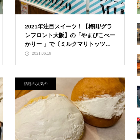
2021年注目スイーツ！【梅田/グラ
ンフロント大阪】の「やまびこべー
かりー 」で〔ミルクマリトッツ
ォ〕が販売開始！
2021.06.19
話題の/人気の