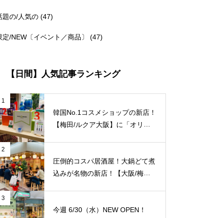
話題の/人気の
(47)
限定/NEW〔イベント／商品〕
(47)
【日間】人気記事ランキング
1
韓国No.1コスメショップの新店！
【梅田/ルクア大阪】に「オリー
ブヤング」常設店舗が8/27（金）
新規オープン！
2
圧倒的コスパ居酒屋！大鍋どて煮
込みが名物の新店！【大阪/梅田/
第3ビル】に「酒場 おちょぼ」が
2/4（金）新規オープン！
3
今週 6/30（水）NEW OPEN！