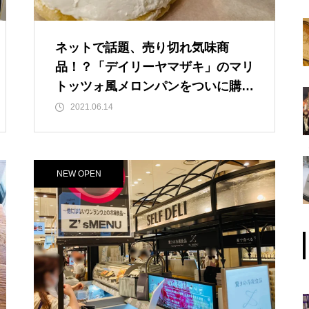
ネットで話題、売り切れ気味商
品！？「デイリーヤマザキ」のマリ
トッツォ風メロンパンをついに購
入！ ついでにマリトッツォも購
2021.06.14
入！【大阪福島区】に「デイリーヤ
マザキ」は店舗なし。【大阪梅田】
にも7店舗しかなかったです。これ
NEW OPEN
は貴重！【JＲ大阪/梅田駅/東梅田
駅】