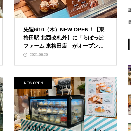
先週6/10（木）NEW OPEN！【東
梅田駅 北西改札外】に「らぽっぽ
ファーム 東梅田店」がオープンさ
れていました！ 〔おいもけんぴは4
2021.06.20
種類〕小1つ/303円ですが、4つ/1,0
80円とおトクです！ たこ焼き味が
大人気？梅田4店舗目。【JＲ大阪
NEW OPEN
駅/梅田駅/東梅田駅】