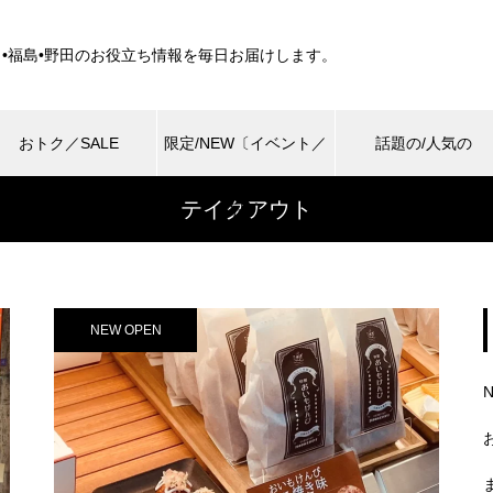
田•福島•野田のお役立ち情報を毎日お届けします。
おトク／SALE
限定/NEW〔イベント／
話題の/人気の
テイクアウト
商品〕
NEW OPEN