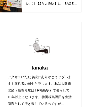
レポ！【JＲ大阪駅】に「BAGEL
& BAGEL（ベーグル アンド ベー
グル）with CAPSULE COFFEE S
HOP」が1/7（金）新規オープ
ン！
tanaka
アクセスいただき誠にありがとうございま
す！運営者の田中と申します。私は大阪市
北区（最寄り駅はJ R福島駅）で暮らして
10年以上になります。梅田福島野田を生活
商圏として行き来しているのですが...