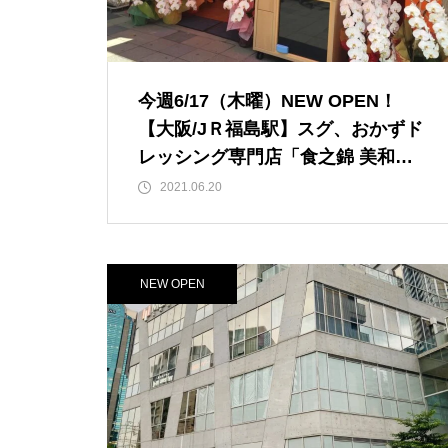
今週6/17（木曜）NEW OPEN！
【大阪/JＲ福島駅】スグ、おかずド
レッシング専門店「食之錦 美和堂
（びわどう）」がプレオープン！
2021.06.20
在阪メディアの開店祝い花多数。
現在20%OFF SALE中！ 「吉野家
福島店」隣のオレンジの建物です。
NEW OPEN
※グランドオープンは6/25（金）
【JＲ福島駅・新福島駅/阪神福島
駅】