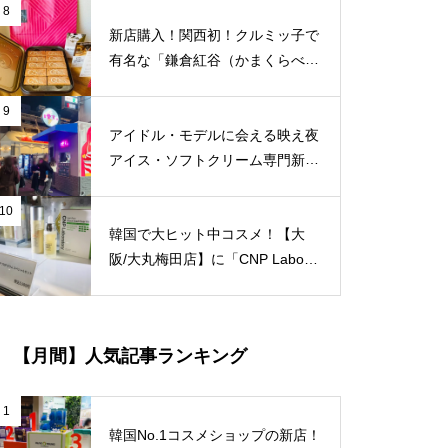
紹介致します！梅田福島エリアで
8
はここだけ！
新店購入！関西初！クルミッ子で
有名な「鎌倉紅谷（かまくらべに
や）」が【梅田阪急百貨店うめだ
本店/大阪】に10/1(土)新規オープ
9
ン！
アイドル・モデルに会える映え夜
アイス・ソフトクリーム専門新
店！【大阪/梅田】に「愛す。」
が11/18（木）新規オープン！
10
韓国で大ヒット中コスメ！【大
阪/大丸梅田店】に「CNP Laborat
ory（シーエヌピー ラボラトリ
ー）」が8/4（水）新規オープ
ン！
【月間】人気記事ランキング
1
韓国No.1コスメショップの新店！