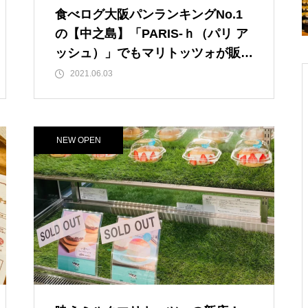
食べログ大阪パンランキングNo.1
の【中之島】「PARIS-ｈ（パリ ア
ッシュ）」でもマリトッツォが販売
されています！ 他とは違う！クリ
2021.06.03
ームのバニラビーンズ？が絶品でし
た！食べログ点数3.91【肥後橋駅/
渡辺橋駅】
NEW OPEN