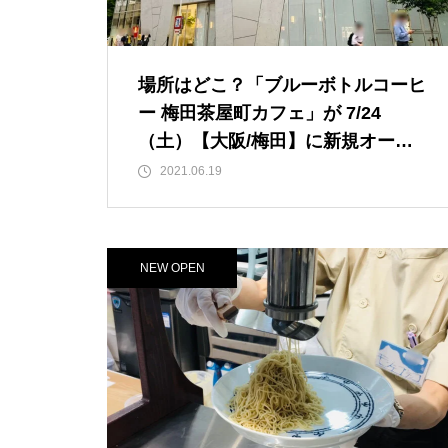
場所はどこ？「ブルーボトルコーヒ
ー 梅田茶屋町カフェ」が 7/24
（土）【大阪/梅田】に新規オープ
ン大決定！
2021.06.19
NEW OPEN