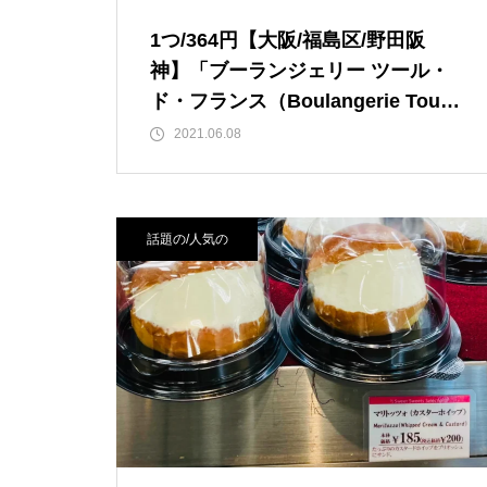
1つ/364円【大阪/福島区/野田阪
神】「ブーランジェリー ツール・
ド・フランス（Boulangerie Tour
de France）」のマリトッツォ！
2021.06.08
話題の/人気の