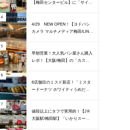
【梅田センタービル】に「サイゼ
リヤ 梅田センタービル」店がオ
ープン！ 梅田エリアでは5店舗目
4
のサイゼリア！ ※「アニメイト
4/29 NEW OPEN！【ヨドバシ
梅田」の入っているビルの地下一
カメラ マルチメディア梅田/LINK
階。【JＲ大阪駅/梅田駅】
S UMEDA（リンクス梅田）】屋
上に超大型BBQ BEACH（バーベ
5
キュービーチ）がオープン！【J
早朝営業！大人気パン屋さん購入
Ｒ大阪駅/梅田駅】
レポ！【大阪/梅田】の「カスカ
ード 阪急三番街店」が日常使い
に便利！
6
8店舗目のミスド新店！「ミスタ
ードーナツ ホワイティうめだシ
ョップ」が【大阪/梅田】に7/16
（木）新規オープン！
7
値段以上にタフで実用的！【JＲ
大阪駅/梅田駅】「いかりスーパ
ーJＲ大阪店」のエコバッグをご