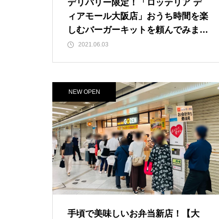
デリバリー限定！「ロッテリア デ
ィアモール大阪店」おうち時間を楽
しむバーガーキットを頼んでみまし
た！ものすごいボリュームと本格的
2021.06.03
な味！920円です。【JＲ大阪駅/梅
田駅】
NEW OPEN
手頃で美味しいお弁当新店！【大