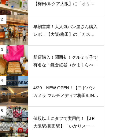
【梅田/ルクア大阪】に「オリー
ブヤング」常設店舗が8/27（金）
新規オープン！
2
早朝営業！大人気パン屋さん購入
レポ！【大阪/梅田】の「カスカ
ード 阪急三番街店」が日常使い
に便利！
3
新店購入！関西初！クルミッ子で
有名な「鎌倉紅谷（かまくらべに
や）」が【梅田阪急百貨店うめだ
本店/大阪】に10/1(土)新規オープ
4
ン！
4/29 NEW OPEN！【ヨドバシ
カメラ マルチメディア梅田/LINK
S UMEDA（リンクス梅田）】屋
上に超大型BBQ BEACH（バーベ
5
キュービーチ）がオープン！【J
値段以上にタフで実用的！【JＲ
Ｒ大阪駅/梅田駅】
大阪駅/梅田駅】「いかりスーパ
ーJＲ大阪店」のエコバッグをご