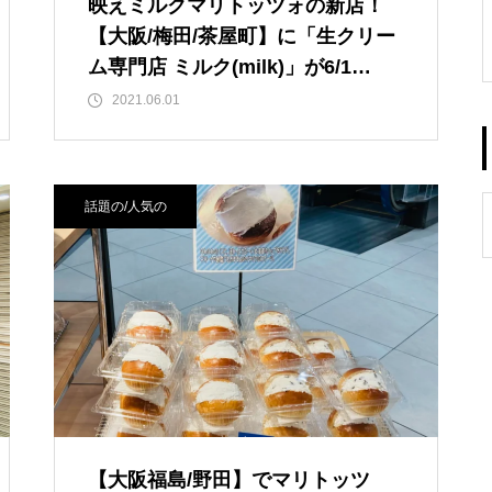
映えミルクマリトッツォの新店！
【大阪/梅田/茶屋町】に「生クリー
ム専門店 ミルク(milk)」が6/1
（火）新規オープン！
2021.06.01
話題の/人気の
【大阪福島/野田】でマリトッツ