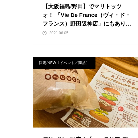
【大阪福島/野田】でマリトッツ
ォ！ 「Vie De France（ヴィ・ド・
フランス）野田阪神店」にもありま
した！ ヤマザキグループのコスパ
2021.06.05
力！？ なんと1つ/200円でした！
限定/NEW〔イベント／商品〕