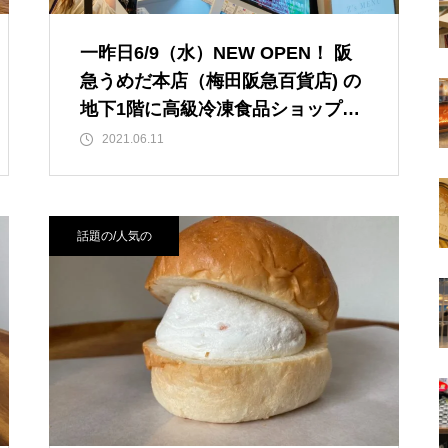
一昨日6/9（水）NEW OPEN！ 阪
急うめだ本店（梅田阪急百貨店) の
地下1階に高級冷凍食品ショップ
「Z’s MENU(ジーズメニュー)」が
2021.06.11
オープンされていました！ リブロ
ースステーキ260g/2,901円・ロー
ルキャベツ2つ/2,401円！【JＲ大阪
話題の/人気の
駅/梅田駅】