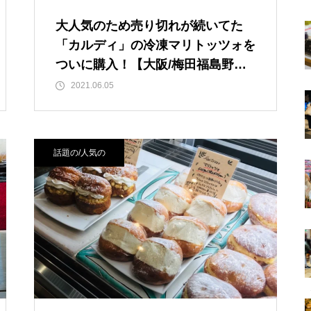
大人気のため売り切れが続いてた
「カルディ」の冷凍マリトッツォを
ついに購入！【大阪/梅田福島野
田】エリアには「カルディ」は3店
2021.06.05
舗。（ルクアイーレ店/NU（ヌー）
茶屋町店/イオンスタイル野田阪神
ウイステ店）
話題の/人気の