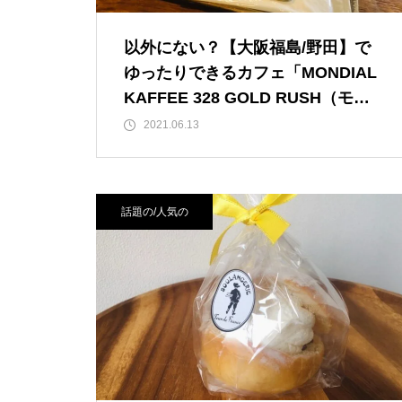
以外にない？【大阪福島/野田】で
ゆったりできるカフェ「MONDIAL
KAFFEE 328 GOLD RUSH（モン
ディアルカフェサンニーハチゴール
2021.06.13
ドラッシュ）」店内は間接照明中心
のオシャレで落ち着く空間。食べロ
グ点数は3.58【JＲ福島駅/JＲ新福
話題の/人気の
島駅/阪神福島駅/中之島】