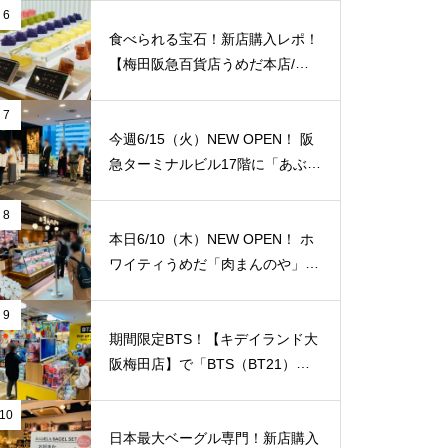
紹介致します！梅田福島エリアで
6
はここだけ！
食べられる宝石！新店購入レポ！
【梅田阪急百貨店うめだ本店/大
阪】に「琥珀糖 Okada」が10/8
（金）新規オープン！
7
今週6/15（火）NEW OPEN！ 阪
急ターミナルビル17階に「あぶり
や 阪急梅田店】がオープンされ
ていました！ 夜景を見ながら国
8
産牛焼肉食べ放題！ 「阪急トッ
本日6/10（木）NEW OPEN！ ホ
プビアガーデン」のビルです。1
ワイティうめだ「肉まんのや」が
人/4,158円。【JＲ大阪駅/梅田
オープンされていました！切り落
駅】
とし肉の専門店！純国産豚肉の薄
9
切り100g/75円！ 私が知る限り
期間限定BTS！【キデイランド大
地域最安値と思います！【JＲ大
阪梅田店】で「BTS（BT21）」
阪駅/梅田駅】
のポップアップショップ開催スタ
ート！
10
日本最大ベーグル専門！新店購入