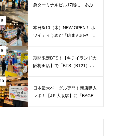
急ターミナルビル17階に「あぶり
や 阪急梅田店】がオープンされ
ていました！ 夜景を見ながら国
8
産牛焼肉食べ放題！ 「阪急トッ
本日6/10（木）NEW OPEN！ ホ
プビアガーデン」のビルです。1
ワイティうめだ「肉まんのや」が
人/4,158円。【JＲ大阪駅/梅田
オープンされていました！切り落
駅】
とし肉の専門店！純国産豚肉の薄
9
切り100g/75円！ 私が知る限り
期間限定BTS！【キデイランド大
地域最安値と思います！【JＲ大
阪梅田店】で「BTS（BT21）」
阪駅/梅田駅】
のポップアップショップ開催スタ
ート！
10
日本最大ベーグル専門！新店購入
レポ！【JＲ大阪駅】に「BAGEL
& BAGEL（ベーグル アンド ベー
グル）with CAPSULE COFFEE S
HOP」が1/7（金）新規オープ
ン！