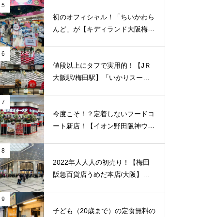
（musi-vege+cafe）」が12/10
5
（金）新規オープン！
初のオフィシャル！「ちいかわら
んど」が【キディランド大阪梅田
店】に8/7（土）新規オープン！
6
値段以上にタフで実用的！【JＲ
大阪駅/梅田駅】「いかりスーパ
ーJＲ大阪店」のエコバッグをご
紹介致します！梅田福島エリアで
7
はここだけ！
今度こそ！？定着しないフードコ
ート新店！【イオン野田阪神ウイ
ステ/福島区/大阪】に「横浜家系
ラーメン 光来家飯店」が3/24
8
（木）新規オープン！
2022年人人人の初売り！【梅田
阪急百貨店うめだ本店/大阪】で
「新年初売り」が1/2（日）より
開催！
9
子ども（20歳まで）の定食無料の