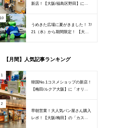
新店！【大阪/福島区野田】に牡
蠣フライ専門店「結笑和（ゆに
わ）」が9/6（月）新規オープ
10
うめきた広場に夏がきました！ 7/
ン！
21（水）から期間限定！ 【大阪/
梅田/グランフロント大阪】水景
のクマ（テッド・イベール）に夏
の特別装飾が施されています！
【月間】人気記事ランキング
浴衣・団扇・スイカによる装飾、
夏本番ですね〜 ※8/31（火）ま
で ※最寄り JＲ大阪駅/梅田駅
1
韓国No.1コスメショップの新店！
【梅田/ルクア大阪】に「オリー
ブヤング」常設店舗が8/27（金）
新規オープン！
2
早朝営業！大人気パン屋さん購入
レポ！【大阪/梅田】の「カスカ
ード 阪急三番街店」が日常使い