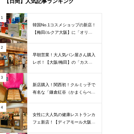
【日間】人気記事ランキング
1
韓国No.1コスメショップの新店！
【梅田/ルクア大阪】に「オリー
ブヤング」常設店舗が8/27（金）
新規オープン！
2
早朝営業！大人気パン屋さん購入
レポ！【大阪/梅田】の「カスカ
ード 阪急三番街店」が日常使い
に便利！
3
新店購入！関西初！クルミッ子で
有名な「鎌倉紅谷（かまくらべに
や）」が【梅田阪急百貨店うめだ
本店/大阪】に10/1(土)新規オープ
4
ン！
女性に大人気の健康レストランカ
フェ新店！【ディアモール大阪/
梅田】に「ムシベジプラスカフェ