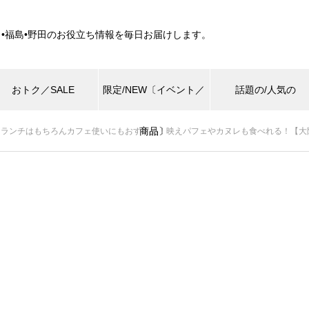
田•福島•野田のお役立ち情報を毎日お届けします。
おトク／SALE
限定/NEW〔イベント／
話題の/人気の
商品〕
ンチはもちろんカフェ使いにもおすすめ！映えパフェやカヌレも食べれる！【大阪/梅田/NU