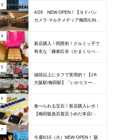
に便利！
3
4/29 NEW OPEN！【ヨドバシ
カメラ マルチメディア梅田/LINK
S UMEDA（リンクス梅田）】屋
上に超大型BBQ BEACH（バーベ
4
キュービーチ）がオープン！【J
新店購入！関西初！クルミッ子で
Ｒ大阪駅/梅田駅】
有名な「鎌倉紅谷（かまくらべに
や）」が【梅田阪急百貨店うめだ
本店/大阪】に10/1(土)新規オープ
5
ン！
値段以上にタフで実用的！【JＲ
大阪駅/梅田駅】「いかりスーパ
ーJＲ大阪店」のエコバッグをご
紹介致します！梅田福島エリアで
6
はここだけ！
食べられる宝石！新店購入レポ！
【梅田阪急百貨店うめだ本店/大
阪】に「琥珀糖 Okada」が10/8
（金）新規オープン！
7
今週6/15（火）NEW OPEN！ 阪