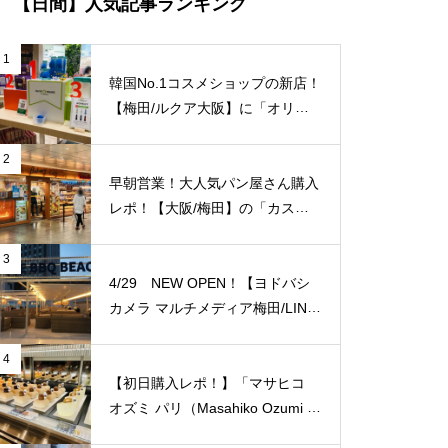
【日間】人気記事ランキング
1
韓国No.1コスメショップの新店！
【梅田/ルクア大阪】に「オリー
ブヤング」常設店舗が8/27（金）
新規オープン！
2
早朝営業！大人気パン屋さん購入
レポ！【大阪/梅田】の「カスカ
ード 阪急三番街店」が日常使い
に便利！
3
4/29 NEW OPEN！【ヨドバシ
カメラ マルチメディア梅田/LINK
S UMEDA（リンクス梅田）】屋
上に超大型BBQ BEACH（バーベ
4
キュービーチ）がオープン！【J
【初日購入レポ！】「マサヒコ
Ｒ大阪駅/梅田駅】
オズミ パリ（Masahiko Ozumi P
aris）」【梅田阪急百貨店うめだ