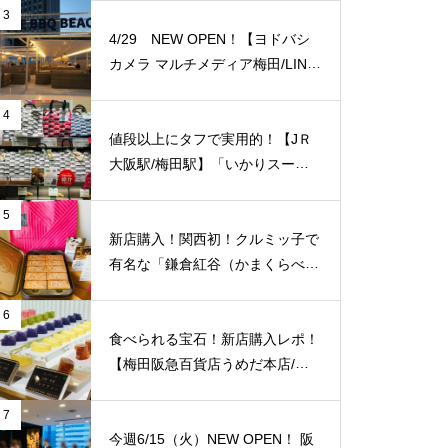
に便利！
3
4/29 NEW OPEN！【ヨドバシ
カメラ マルチメディア梅田/LINK
S UMEDA（リンクス梅田）】屋
上に超大型BBQ BEACH（バーベ
4
キュービーチ）がオープン！【J
値段以上にタフで実用的！【JＲ
Ｒ大阪駅/梅田駅】
大阪駅/梅田駅】「いかりスーパ
ーJＲ大阪店」のエコバッグをご
紹介致します！梅田福島エリアで
5
はここだけ！
新店購入！関西初！クルミッ子で
有名な「鎌倉紅谷（かまくらべに
や）」が【梅田阪急百貨店うめだ
本店/大阪】に10/1(土)新規オープ
6
ン！
食べられる宝石！新店購入レポ！
【梅田阪急百貨店うめだ本店/大
阪】に「琥珀糖 Okada」が10/8
（金）新規オープン！
7
今週6/15（火）NEW OPEN！ 阪