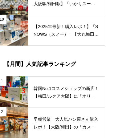
本！超すし祭」第一弾が5/30(日)
大阪駅/梅田駅】「いかりスーパ
まで開催されています！
ーJＲ大阪店」のエコバッグをご
紹介致します！梅田福島エリアで
10
【2025年最新！購入レポ！】「S
はここだけ！
NOWS（スノー）」【大丸梅田
店/大阪】3年越しの徹底レポー
ト！
【月間】人気記事ランキング
1
韓国No.1コスメショップの新店！
【梅田/ルクア大阪】に「オリー
ブヤング」常設店舗が8/27（金）
新規オープン！
2
早朝営業！大人気パン屋さん購入
レポ！【大阪/梅田】の「カスカ
ード 阪急三番街店」が日常使い