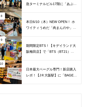
急ターミナルビル17階に「あぶり
や 阪急梅田店】がオープンされ
ていました！ 夜景を見ながら国
8
産牛焼肉食べ放題！ 「阪急トッ
本日6/10（木）NEW OPEN！ ホ
プビアガーデン」のビルです。1
ワイティうめだ「肉まんのや」が
人/4,158円。【JＲ大阪駅/梅田
オープンされていました！切り落
駅】
とし肉の専門店！純国産豚肉の薄
9
切り100g/75円！ 私が知る限り
期間限定BTS！【キデイランド大
地域最安値と思います！【JＲ大
阪梅田店】で「BTS（BT21）」
阪駅/梅田駅】
のポップアップショップ開催スタ
ート！
10
日本最大ベーグル専門！新店購入
レポ！【JＲ大阪駅】に「BAGEL
& BAGEL（ベーグル アンド ベー
グル）with CAPSULE COFFEE S
HOP」が1/7（金）新規オープ
ン！