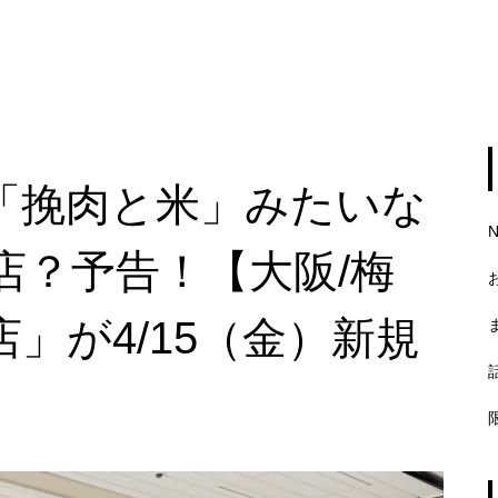
「挽肉と米」みたいな
店？予告！【大阪/梅
」が4/15（金）新規