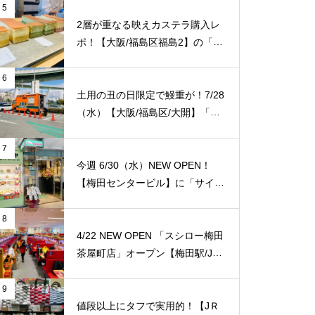
本店/梅田】オープン初日の様子
5
を徹底レポート！
2層が重なる映えカステラ購入レ
ポ！【大阪/福島区福島2】の「か
すてら日季（にっき）」で1番2番
人気を手土産購入！
6
土用の丑の日限定で鰻重が！7/28
（水）【大阪/福島区/大開】「ホ
ームセンターコーナン PRO（プ
ロ）センター 福島大開店」駐車
7
場の「吉野家」キッチンカーで鰻
今週 6/30（水）NEW OPEN！
重が限定販売！※20時まで ※最
【梅田センタービル】に「サイゼ
寄り 福島区大開/阪神淀川駅
リヤ 梅田センタービル」店がオ
ープン！ 梅田エリアでは5店舗目
8
のサイゼリア！ ※「アニメイト
4/22 NEW OPEN 「スシロー梅田
梅田」の入っているビルの地下一
茶屋町店」オープン【梅田駅/JＲ
階。【JＲ大阪駅/梅田駅】
大阪駅】話題通り完全非接触型店
でした！現在のキャンペーンは、
9
スシロー創業祭「あっぱれ、日
値段以上にタフで実用的！【JＲ