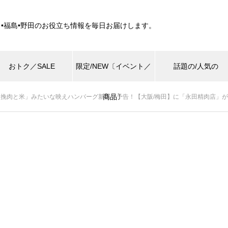
田•福島•野田のお役立ち情報を毎日お届けします。
おトク／SALE
限定/NEW〔イベント／
話題の/人気の
商品〕
挽肉と米」みたいな映えハンバーグ新店？予告！【大阪/梅田】に「永田精肉店」が4