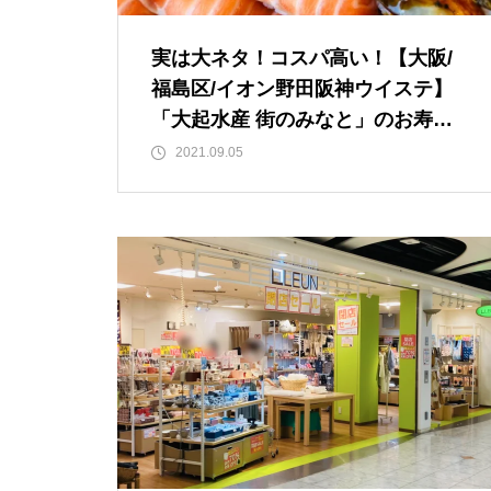
実は大ネタ！コスパ高い！【大阪/
福島区/イオン野田阪神ウイステ】
「大起水産 街のみなと」のお寿司
テイクアウト！
2021.09.05