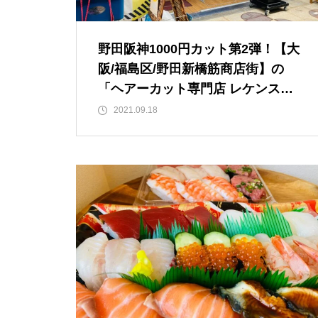
野田阪神1000円カット第2弾！【大
阪/福島区/野田新橋筋商店街】の
「ヘアーカット専門店 レケンス」
でおトクにカット！
2021.09.18