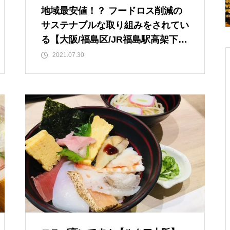
地域最安値！？ フードロス削減の
サステナブルな取り組みをされてい
る【大阪/福島区/JR福島駅高架下O
Ｋ1番街】「更科食堂」の野菜販
2021.07.30
売！ 最近購入した野菜をご紹介！
※最寄り 大阪/各線福島駅/新福島駅