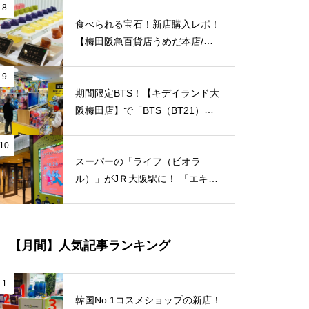
オープン予定！
8
食べられる宝石！新店購入レポ！
【梅田阪急百貨店うめだ本店/大
阪】に「琥珀糖 Okada」が10/8
（金）新規オープン！
9
期間限定BTS！【キデイランド大
阪梅田店】で「BTS（BT21）」
のポップアップショップ開催スタ
ート！
10
スーパーの「ライフ（ビオラ
ル）」がJＲ大阪駅に！ 「エキマ
ルシェ大阪」が10/26（火）にリ
ニューアルオープン決定！
【月間】人気記事ランキング
1
韓国No.1コスメショップの新店！