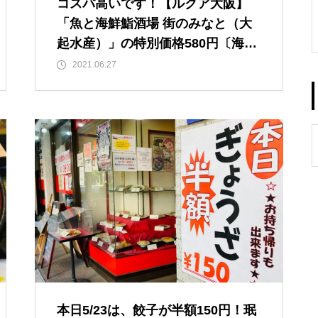
コスパ高いです！【ルクア大阪】
「魚と海鮮鮨酒場 街のみなと（大
起水産）」の特別価格580円〔海鮮
丼＋小うどん＋刻みネギ〕時差ラン
2021.06.27
チ！ 時差ランチ実施の21店舗中こ
ちらが断トツおトクと思います。※
ルクア大阪 地下2階キッチン&マー
ケット内【JＲ大阪駅/梅田駅】
本日5/23は、餃子が半額150円！珉