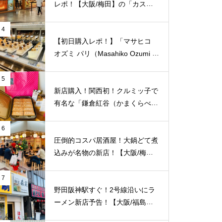
Ｒ大阪駅/梅田駅】
レポ！【大阪/梅田】の「カスカ
ード 阪急三番街店」が日常使い
に便利！
4
【初日購入レポ！】「マサヒコ
オズミ パリ（Masahiko Ozumi P
aris）」【梅田阪急百貨店うめだ
本店/梅田】オープン初日の様子
5
を徹底レポート！
新店購入！関西初！クルミッ子で
有名な「鎌倉紅谷（かまくらべに
や）」が【梅田阪急百貨店うめだ
本店/大阪】に10/1(土)新規オープ
6
ン！
圧倒的コスパ居酒屋！大鍋どて煮
込みが名物の新店！【大阪/梅田/
第3ビル】に「酒場 おちょぼ」が
2/4（金）新規オープン！
7
野田阪神駅すぐ！2号線沿いにラ
ーメン新店予告！【大阪/福島区/
海老江】に「麺屋 森実」が新規