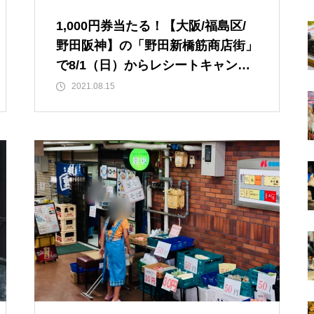
1,000円券当たる！【大阪/福島区/
野田阪神】の「野田新橋筋商店街」
で8/1（日）からレシートキャンペ
ーン実施中！
2021.08.15