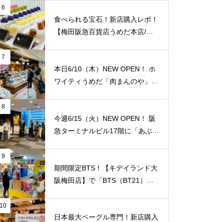
本店/大阪】に10/1(土)新規オープ
6
ン！
食べられる宝石！新店購入レポ！
【梅田阪急百貨店うめだ本店/大
阪】に「琥珀糖 Okada」が10/8
（金）新規オープン！
7
本日6/10（木）NEW OPEN！ ホ
ワイティうめだ「肉まんのや」が
オープンされていました！切り落
とし肉の専門店！純国産豚肉の薄
8
切り100g/75円！ 私が知る限り
今週6/15（火）NEW OPEN！ 阪
地域最安値と思います！【JＲ大
急ターミナルビル17階に「あぶり
阪駅/梅田駅】
や 阪急梅田店】がオープンされ
ていました！ 夜景を見ながら国
9
産牛焼肉食べ放題！ 「阪急トッ
期間限定BTS！【キデイランド大
プビアガーデン」のビルです。1
阪梅田店】で「BTS（BT21）」
人/4,158円。【JＲ大阪駅/梅田
のポップアップショップ開催スタ
駅】
ート！
10
日本最大ベーグル専門！新店購入