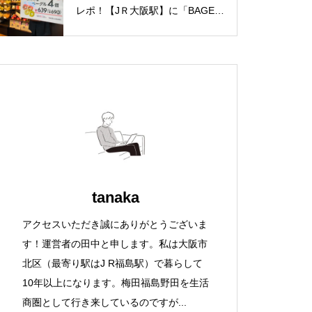
レポ！【JＲ大阪駅】に「BAGEL
& BAGEL（ベーグル アンド ベー
グル）with CAPSULE COFFEE S
HOP」が1/7（金）新規オープ
ン！
tanaka
アクセスいただき誠にありがとうございま
す！運営者の田中と申します。私は大阪市
北区（最寄り駅はJ R福島駅）で暮らして
10年以上になります。梅田福島野田を生活
商圏として行き来しているのですが...