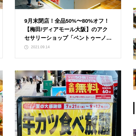
9月末閉店！全品50%〜80%オフ！
【梅田/ディアモール大阪】のアク
セサリーショップ「ベントゥーノ」
が閉店セール中！
2021.09.14