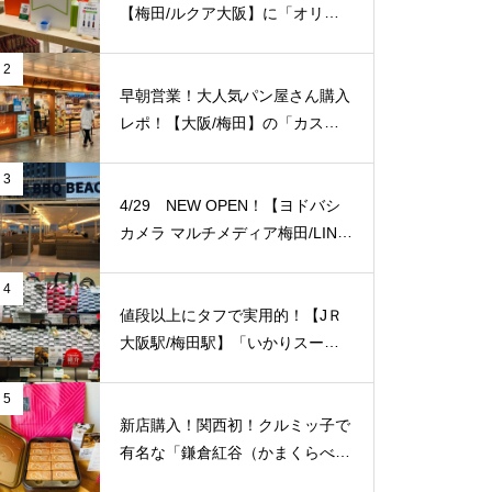
【梅田/ルクア大阪】に「オリー
ブヤング」常設店舗が8/27（金）
新規オープン！
2
早朝営業！大人気パン屋さん購入
レポ！【大阪/梅田】の「カスカ
ード 阪急三番街店」が日常使い
に便利！
3
4/29 NEW OPEN！【ヨドバシ
カメラ マルチメディア梅田/LINK
S UMEDA（リンクス梅田）】屋
上に超大型BBQ BEACH（バーベ
4
キュービーチ）がオープン！【J
値段以上にタフで実用的！【JＲ
Ｒ大阪駅/梅田駅】
大阪駅/梅田駅】「いかりスーパ
ーJＲ大阪店」のエコバッグをご
紹介致します！梅田福島エリアで
5
はここだけ！
新店購入！関西初！クルミッ子で
有名な「鎌倉紅谷（かまくらべに
や）」が【梅田阪急百貨店うめだ