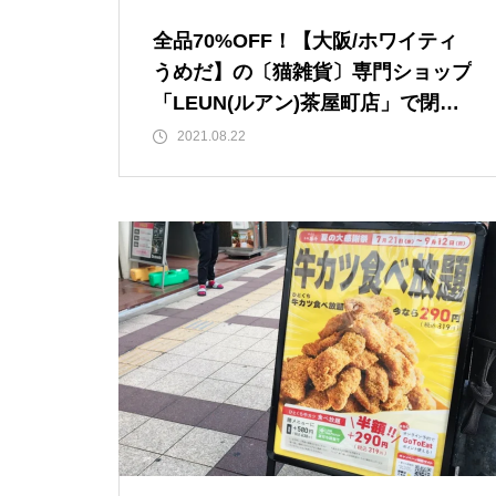
全品70%OFF！【大阪/ホワイティ
うめだ】の〔猫雑貨〕専門ショップ
「LEUN(ルアン)茶屋町店」で閉店
セール実施中！※8/31（火）まで
2021.08.22