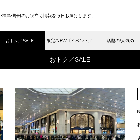
田•福島•野田のお役立ち情報を毎日お届けします。
おトク／SALE
限定/NEW〔イベント／
話題の/人気の
おトク／SALE
商品〕