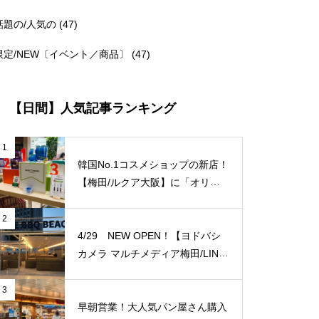
話題の/人気の
(47)
限定/NEW〔イベント／商品〕
(47)
【日間】人気記事ランキング
1
韓国No.1コスメショップの新店！
【梅田/ルクア大阪】に「オリー
ブヤング」常設店舗が8/27（金）
新規オープン！
2
4/29 NEW OPEN！【ヨドバシ
カメラ マルチメディア梅田/LINK
S UMEDA（リンクス梅田）】屋
上に超大型BBQ BEACH（バーベ
3
キュービーチ）がオープン！【J
早朝営業！大人気パン屋さん購入