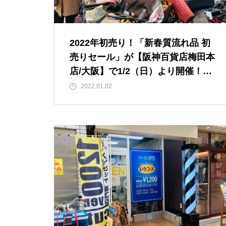
2022年初売り！「新春質流れ品 初
売りセール」が【阪神百貨店梅田本
店/大阪】で1/2（日）より開催！※
1/17マデ
2022.01.02