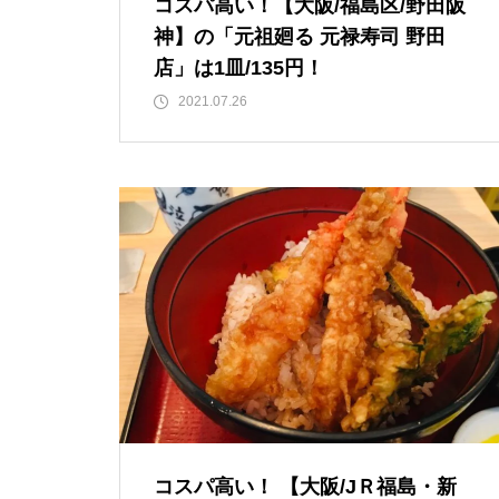
コスパ高い！【大阪/福島区/野田阪
神】の「元祖廻る 元禄寿司 野田
店」は1皿/135円！
2021.07.26
コスパ高い！ 【大阪/JＲ福島・新