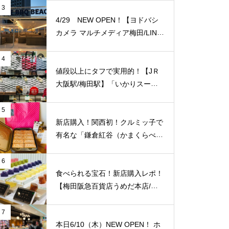
に便利！
3
4/29 NEW OPEN！【ヨドバシ
カメラ マルチメディア梅田/LINK
S UMEDA（リンクス梅田）】屋
上に超大型BBQ BEACH（バーベ
4
キュービーチ）がオープン！【J
値段以上にタフで実用的！【JＲ
Ｒ大阪駅/梅田駅】
大阪駅/梅田駅】「いかりスーパ
ーJＲ大阪店」のエコバッグをご
紹介致します！梅田福島エリアで
5
はここだけ！
新店購入！関西初！クルミッ子で
有名な「鎌倉紅谷（かまくらべに
や）」が【梅田阪急百貨店うめだ
本店/大阪】に10/1(土)新規オープ
6
ン！
食べられる宝石！新店購入レポ！
【梅田阪急百貨店うめだ本店/大
阪】に「琥珀糖 Okada」が10/8
（金）新規オープン！
7
本日6/10（木）NEW OPEN！ ホ