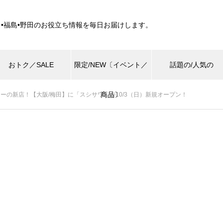
田•福島•野田のお役立ち情報を毎日お届けします。
おトク／SALE
限定/NEW〔イベント／
話題の/人気の
商品〕
ーの新店！【大阪/梅田】に「スシサワ」が10/3（日）新規オープン！