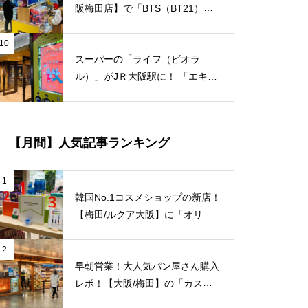
阪梅田店】で「BTS（BT21）」
のポップアップショップ開催スタ
ート！
10
スーパーの「ライフ（ビオラ
ル）」がJＲ大阪駅に！ 「エキマ
ルシェ大阪」が10/26（火）にリ
ニューアルオープン決定！
【月間】人気記事ランキング
1
韓国No.1コスメショップの新店！
【梅田/ルクア大阪】に「オリー
ブヤング」常設店舗が8/27（金）
新規オープン！
2
早朝営業！大人気パン屋さん購入
レポ！【大阪/梅田】の「カスカ
ード 阪急三番街店」が日常使い