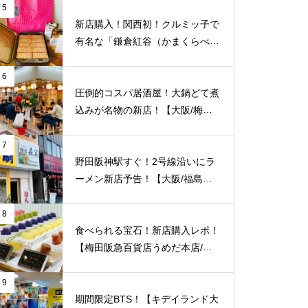
本店/梅田】オープン初日の様子
5
を徹底レポート！
新店購入！関西初！クルミッ子で
有名な「鎌倉紅谷（かまくらべに
や）」が【梅田阪急百貨店うめだ
本店/大阪】に10/1(土)新規オープ
6
ン！
圧倒的コスパ居酒屋！大鍋どて煮
込みが名物の新店！【大阪/梅田/
第3ビル】に「酒場 おちょぼ」が
2/4（金）新規オープン！
7
野田阪神駅すぐ！2号線沿いにラ
ーメン新店予告！【大阪/福島区/
海老江】に「麺屋 森実」が新規
オープン予定！
8
食べられる宝石！新店購入レポ！
【梅田阪急百貨店うめだ本店/大
阪】に「琥珀糖 Okada」が10/8
（金）新規オープン！
9
期間限定BTS！【キデイランド大