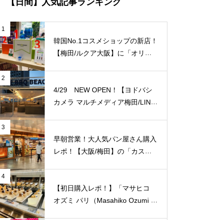
【日間】人気記事ランキング
1
韓国No.1コスメショップの新店！
【梅田/ルクア大阪】に「オリー
ブヤング」常設店舗が8/27（金）
新規オープン！
2
4/29 NEW OPEN！【ヨドバシ
カメラ マルチメディア梅田/LINK
S UMEDA（リンクス梅田）】屋
上に超大型BBQ BEACH（バーベ
3
キュービーチ）がオープン！【J
早朝営業！大人気パン屋さん購入
Ｒ大阪駅/梅田駅】
レポ！【大阪/梅田】の「カスカ
ード 阪急三番街店」が日常使い
に便利！
4
【初日購入レポ！】「マサヒコ
オズミ パリ（Masahiko Ozumi P
aris）」【梅田阪急百貨店うめだ