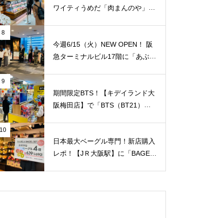
ワイティうめだ「肉まんのや」が
オープンされていました！切り落
とし肉の専門店！純国産豚肉の薄
8
切り100g/75円！ 私が知る限り
今週6/15（火）NEW OPEN！ 阪
地域最安値と思います！【JＲ大
急ターミナルビル17階に「あぶり
阪駅/梅田駅】
や 阪急梅田店】がオープンされ
ていました！ 夜景を見ながら国
9
産牛焼肉食べ放題！ 「阪急トッ
期間限定BTS！【キデイランド大
プビアガーデン」のビルです。1
阪梅田店】で「BTS（BT21）」
人/4,158円。【JＲ大阪駅/梅田
のポップアップショップ開催スタ
駅】
ート！
10
日本最大ベーグル専門！新店購入
レポ！【JＲ大阪駅】に「BAGEL
& BAGEL（ベーグル アンド ベー
グル）with CAPSULE COFFEE S
HOP」が1/7（金）新規オープ
ン！