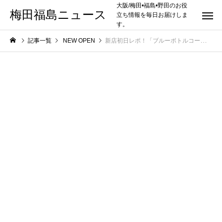
大阪/梅田•福島•野田のお役
梅田福島ニュース
立ち情報を毎日お届けしま
す。
記事一覧
NEW OPEN
新店初日レポ！「ブルーボトルコーヒー 梅田茶屋町カフェ」が 7/24（土）【大阪/梅田】に新規オープン！