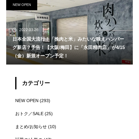
NEW OPEN
2022.03.26
日本全国大流行！「挽肉と米」みたいな映えハンバー
グ新店？予告！【大阪/梅田】に「永田精肉店」が4/15
（金）新規オープン予定！
カテゴリー
NEW OPEN
(293)
おトク／SALE
(25)
まとめ/お知らせ
(10)