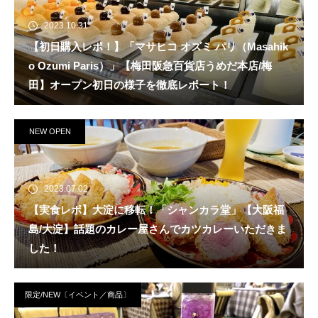
2023.10.31
【初日購入レポ！】「マサヒコ オズミ パリ（Masahik
o Ozumi Paris）」【梅田阪急百貨店うめだ本店/梅
田】オープン初日の様子を徹底レポート！
NEW OPEN
2023.07.02
【実食レポ】大淀に移転！「シャンカラ堂」【大阪福
島/大淀】話題のカレー屋さんでカツカレーいただきま
した！
限定/NEW〔イベント／商品〕