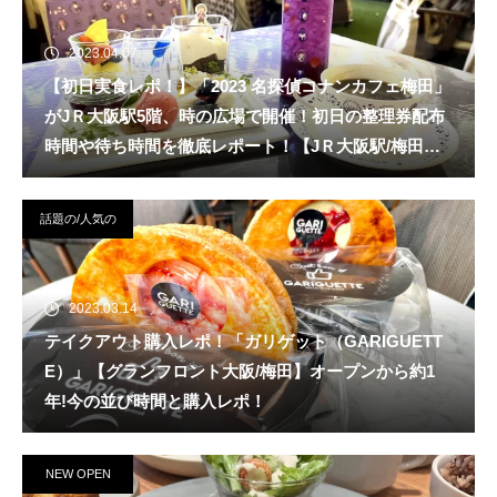
2023.04.07
【初日実食レポ！】「2023 名探偵コナンカフェ梅田」
がJＲ大阪駅5階、時の広場で開催！初日の整理券配布
時間や待ち時間を徹底レポート！【JＲ大阪駅/梅田
駅】
話題の/人気の
2023.03.14
テイクアウト購入レポ！「ガリゲット（GARIGUETT
E）」【グランフロント大阪/梅田】オープンから約1
年!今の並び時間と購入レポ！
NEW OPEN