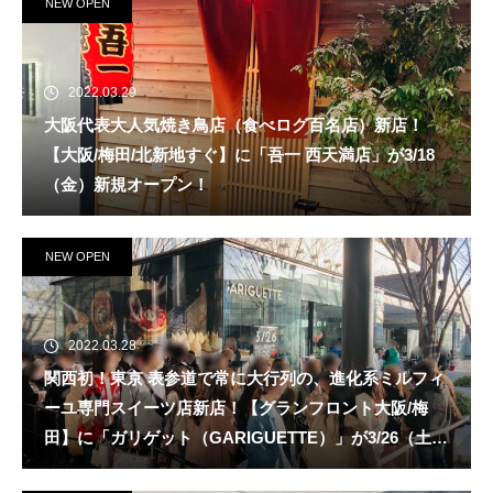
NEW OPEN
2022.03.29
大阪代表大人気焼き鳥店（食べログ百名店）新店！
【大阪/梅田/北新地すぐ】に「吾一 西天満店」が3/18
（金）新規オープン！
NEW OPEN
2022.03.28
関西初！東京 表参道で常に大行列の、進化系ミルフィ
ーユ専門スイーツ店新店！【グランフロント大阪/梅
田】に「ガリゲット（GARIGUETTE）」が3/26（土）
新規オープン！