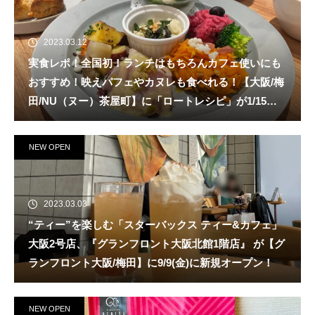
2023.03.12
実食レポ！全国初！ランチはもちろんカフェ使いにも
おすすめ！映えパフェやカヌレも食べれる！【大阪/梅
田/NU（ヌー）茶屋町】に「ロートレシピ」が1/15
（日）新規オープン！
NEW OPEN
2023.03.03
“ティー”を楽しむ「スターバックス ティー&カフェ」
大阪2号店、『グランフロント大阪北館1階店』 が【グ
ランフロント大阪/梅田】に9/9(金)に新規オープン！
NEW OPEN