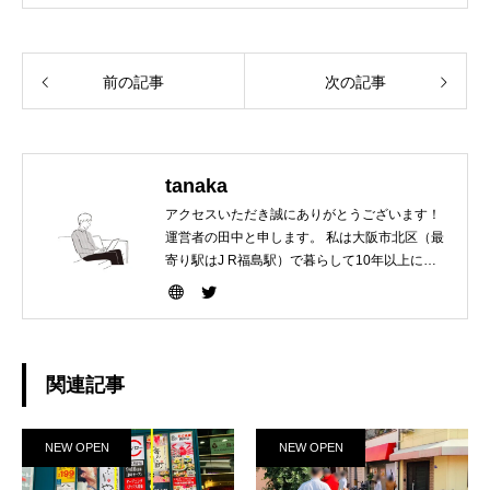
前の記事
次の記事
tanaka
アクセスいただき誠にありがとうございます！
運営者の田中と申します。 私は大阪市北区（最
寄り駅はJ R福島駅）で暮らして10年以上にな
ります。 梅田福島野田を生活商圏として行き来
しているのですが、未だに、あれ？こんなイベ
ントあったのか〜、とか、あれ？このお店めち
ゃくちゃおトクやったやん〜、などもっと早く
知っていれば・・・と思える情報が本当に沢山
関連記事
あります。 このサイトが私のように梅田福島野
田で生活する人にとってお役立ちになれば良い
なと思っています。どうぞ宜しくお願いしま
NEW OPEN
NEW OPEN
す！