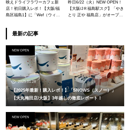
映えドライフラワーカフェ新
昨日6/22（火）NEW OPEN！
店！初日購入レポ！【大阪/福
【大阪/JＲ福島駅スグ】「やき
島区福島1】に「Wef（ウィ
とり 正や 福島店」がオープン
フ）サンカクストア」が11/6
です！ なんと！今週末6/26
（土）新規オープン！
（土）•27（日）はオープンイ
最新の記事
ベントでレモンサワー/ハイボ
ールが1杯220円のようです！
※場所は聖天通商店街です。
NEW OPEN
【JＲ福島駅・新福島駅/阪神福
島駅】
2025.01.28
【2025年最新！購入レポ！】「SNOWS（スノー）」
【大丸梅田店/大阪】3年越しの徹底レポート！
NEW OPEN