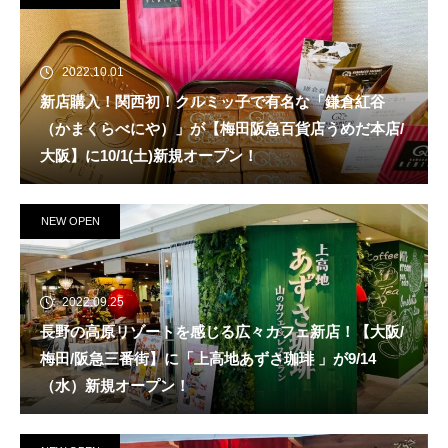
2022.10.01
新店購入！関西初！クルミッ子で有名な「鎌倉紅谷
（かまくらべにや）」が【梅田阪急百貨店うめだ本店/
大阪】に10/1(土)新規オープン！
NEW OPEN
2022.09.25
長野の高原リゾートを感じる広々カフェ新店！【大阪/
梅田/阪急三番街】に「上高地あずさ珈琲 」が9/14
（水）新規オープン！