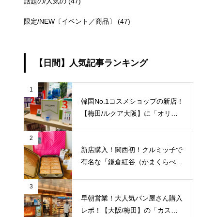
話題の/人気の
(47)
限定/NEW〔イベント／商品〕
(47)
【日間】人気記事ランキング
1
韓国No.1コスメショップの新店！
【梅田/ルクア大阪】に「オリー
ブヤング」常設店舗が8/27（金）
新規オープン！
2
新店購入！関西初！クルミッ子で
有名な「鎌倉紅谷（かまくらべに
や）」が【梅田阪急百貨店うめだ
本店/大阪】に10/1(土)新規オープ
3
ン！
早朝営業！大人気パン屋さん購入
レポ！【大阪/梅田】の「カスカ