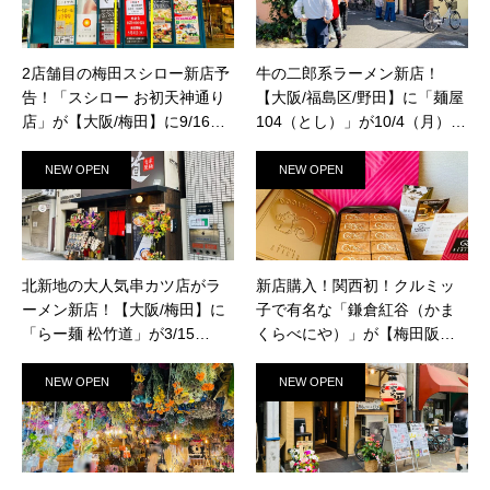
2店舗目の梅田スシロー新店予
牛の二郎系ラーメン新店！
告！「スシロー お初天神通り
【大阪/福島区/野田】に「麺屋
店」が【大阪/梅田】に9/16
104（とし）」が10/4（月）新
（木）新規オープン予定！
規オープン！
NEW OPEN
NEW OPEN
北新地の大人気串カツ店がラ
新店購入！関西初！クルミッ
ーメン新店！【大阪/梅田】に
子で有名な「鎌倉紅谷（かま
「らー麺 松竹道」が3/15
くらべにや）」が【梅田阪急
（火）新規オープン！
百貨店うめだ本店/大阪】に10/
1(土)新規オープン！
NEW OPEN
NEW OPEN