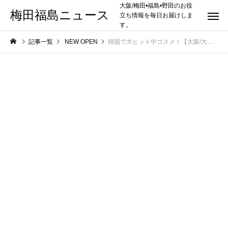
大阪/梅田•福島•野田のお役
梅田福島ニュース
立ち情報を毎日お届けしま
す。
記事一覧
NEW OPEN
韓国で大ヒット中コスメ！【大阪/大丸梅田店】に「CNP Laboratory（シーエヌピー ラボラトリー）」が8/4（水）新規オープン！