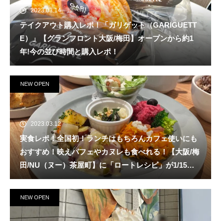
2023.03.14
テイクアウト購入レポ！「ガリゲット（GARIGUETT
E）」【グランフロント大阪/梅田】オープンから約1
年!今の並び時間と購入レポ！
NEW OPEN
2023.03.12
実食レポ！全国初！ランチはもちろんカフェ使いにも
おすすめ！映えパフェやカヌレも食べれる！【大阪/梅
田/NU（ヌー）茶屋町】に「ロートレシピ」が1/15
（日）新規オープン！
NEW OPEN