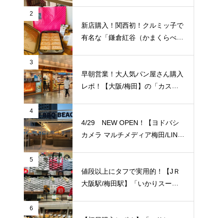
ブヤング」常設店舗が8/27（金）
新規オープン！
2
新店購入！関西初！クルミッ子で
有名な「鎌倉紅谷（かまくらべに
や）」が【梅田阪急百貨店うめだ
本店/大阪】に10/1(土)新規オープ
3
ン！
早朝営業！大人気パン屋さん購入
レポ！【大阪/梅田】の「カスカ
ード 阪急三番街店」が日常使い
に便利！
4
4/29 NEW OPEN！【ヨドバシ
カメラ マルチメディア梅田/LINK
S UMEDA（リンクス梅田）】屋
上に超大型BBQ BEACH（バーベ
5
キュービーチ）がオープン！【J
値段以上にタフで実用的！【JＲ
Ｒ大阪駅/梅田駅】
大阪駅/梅田駅】「いかりスーパ
ーJＲ大阪店」のエコバッグをご
紹介致します！梅田福島エリアで
6