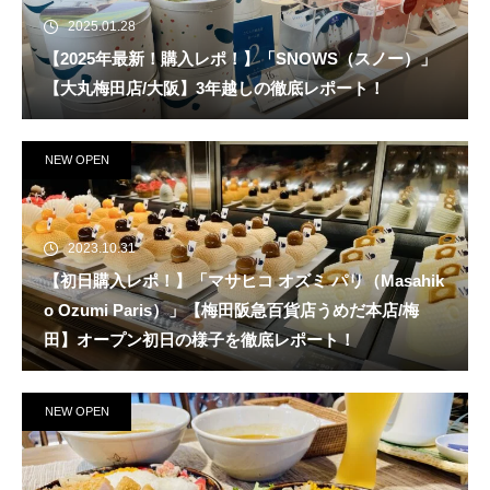
2025.01.28
【2025年最新！購入レポ！】「SNOWS（スノー）」
【大丸梅田店/大阪】3年越しの徹底レポート！
NEW OPEN
2023.10.31
【初日購入レポ！】「マサヒコ オズミ パリ（Masahik
o Ozumi Paris）」【梅田阪急百貨店うめだ本店/梅
田】オープン初日の様子を徹底レポート！
NEW OPEN