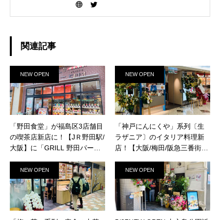
ります。 梅田福島野田を生活商圏として行き来
しているのですが、未だに、あれ？こんなイベ
ントあったのか〜、とか、あれ？このお店めち
ゃくちゃおトクやったやん〜、などもっと早く
知っていれば・・・と思える情報が本当に沢山
関連記事
あります。 このサイトが私のように梅田福島野
田で生活する人にとってお役立ちになれば良い
なと思っています。どうぞ宜しくお願いしま
NEW OPEN
NEW OPEN
す！
「野田食堂」が福島区3店舗目
「神戸にんにくや」系列〔生
の喫茶店新店に！【JＲ野田駅/
ラザニア〕のイタリア料理新
大阪】に「GRILL 野田パーラ
店！【大阪/梅田/阪急三番街】
ー ピノキオ」が12/15（水）新
に「クアトロ ナポリ」が10/14
規オープン！
（木）新規オープン！
NEW OPEN
NEW OPEN