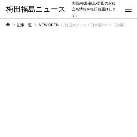
大阪/梅田•福島•野田のお役
梅田福島ニュース
立ち情報を毎日お届けしま
す。
記事一覧
NEW OPEN
韓国大ブーム！日本増加中！【大阪/梅田/NU（ヌー）茶屋町】にセルフ写真館「Original self photostudio（オリジナル セルフ フォトスタジオ)」が7/22（木）新規オープン！