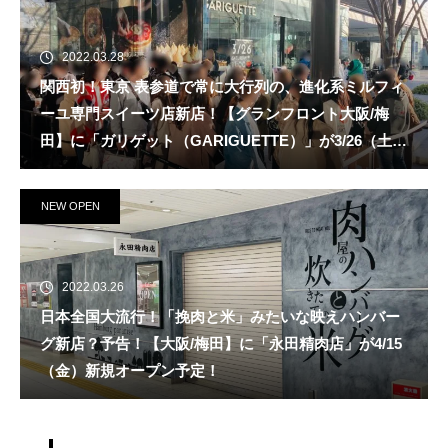
2022.03.28
関西初！東京 表参道で常に大行列の、進化系ミルフィ
ーユ専門スイーツ店新店！【グランフロント大阪/梅
田】に「ガリゲット（GARIGUETTE）」が3/26（土）
新規オープン！
NEW OPEN
2022.03.26
日本全国大流行！「挽肉と米」みたいな映えハンバー
グ新店？予告！【大阪/梅田】に「永田精肉店」が4/15
（金）新規オープン予定！