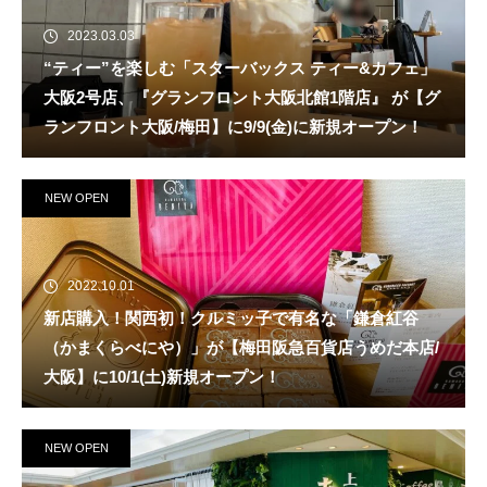
2023.03.03
“ティー”を楽しむ「スターバックス ティー&カフェ」
大阪2号店、『グランフロント大阪北館1階店』 が【グ
ランフロント大阪/梅田】に9/9(金)に新規オープン！
NEW OPEN
2022.10.01
新店購入！関西初！クルミッ子で有名な「鎌倉紅谷
（かまくらべにや）」が【梅田阪急百貨店うめだ本店/
大阪】に10/1(土)新規オープン！
NEW OPEN