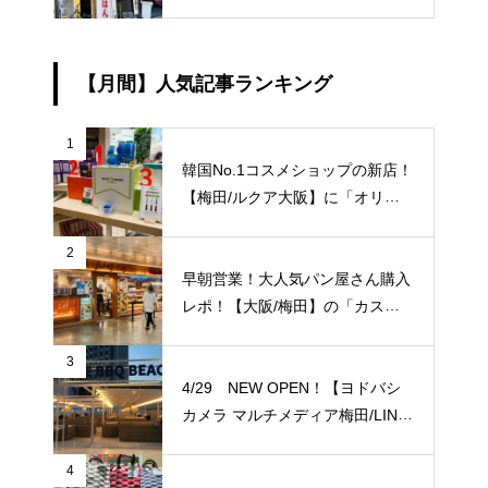
海老江】に「麺屋 森実」が新規
階。【JＲ大阪駅/梅田駅】
オープン予定！
【月間】人気記事ランキング
1
韓国No.1コスメショップの新店！
【梅田/ルクア大阪】に「オリー
ブヤング」常設店舗が8/27（金）
新規オープン！
2
早朝営業！大人気パン屋さん購入
レポ！【大阪/梅田】の「カスカ
ード 阪急三番街店」が日常使い
に便利！
3
4/29 NEW OPEN！【ヨドバシ
カメラ マルチメディア梅田/LINK
S UMEDA（リンクス梅田）】屋
上に超大型BBQ BEACH（バーベ
4