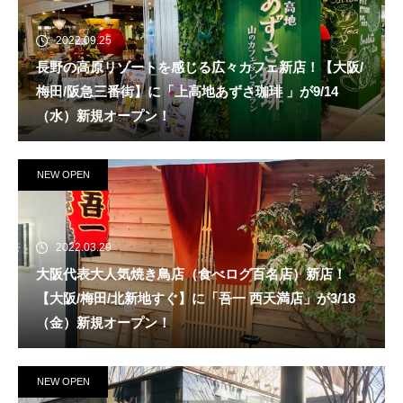
2022.09.25
長野の高原リゾートを感じる広々カフェ新店！【大阪/
梅田/阪急三番街】に「上高地あずさ珈琲 」が9/14
（水）新規オープン！
NEW OPEN
2022.03.29
大阪代表大人気焼き鳥店（食べログ百名店）新店！
【大阪/梅田/北新地すぐ】に「吾一 西天満店」が3/18
（金）新規オープン！
NEW OPEN