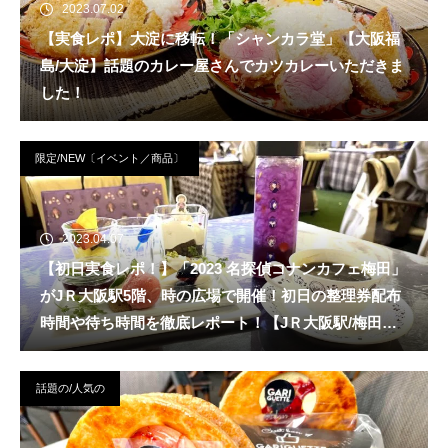
2023.07.02
【実食レポ】大淀に移転！「シャンカラ堂」【大阪福
島/大淀】話題のカレー屋さんでカツカレーいただきま
した！
限定/NEW〔イベント／商品〕
2023.04.07
【初日実食レポ！】「2023 名探偵コナンカフェ梅田」
がJＲ大阪駅5階、時の広場で開催！初日の整理券配布
時間や待ち時間を徹底レポート！【JＲ大阪駅/梅田
駅】
話題の/人気の