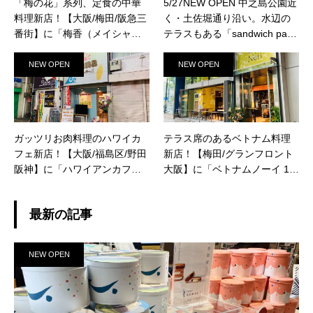
「梅の花」系列、定食の中華
5/27NEW OPEN 中之島公園近
料理新店！【大阪/梅田/阪急三
く・土佐堀通り沿い。水辺の
番街】に「梅香（メイシャ
テラスもある「sandwich parlo
ン）」が11/8（月）新規オー
r 47（サンドイッチパーラー4
プン！
7）」がオープンされていまし
NEW OPEN
NEW OPEN
た！【北浜駅/なにわ橋駅】
ガッツリお肉料理のハワイカ
テラス席のあるベトナム料理
フェ新店！【大阪/福島区/野田
新店！【梅田/グランフロント
阪神】に「ハワイアンカフェ
大阪】に「ベトナムノーイ 12
ルアナ」が12/8（水）頃新規
3」が9/10（金）新規オープ
オープン！
ン！
最新の記事
NEW OPEN