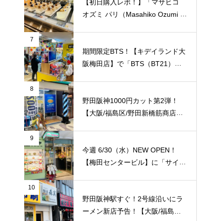
はここだけ！
【初日購入レポ！】「マサヒコ
オズミ パリ（Masahiko Ozumi P
aris）」【梅田阪急百貨店うめだ
本店/梅田】オープン初日の様子
7
を徹底レポート！
期間限定BTS！【キデイランド大
阪梅田店】で「BTS（BT21）」
のポップアップショップ開催スタ
ート！
8
野田阪神1000円カット第2弾！
【大阪/福島区/野田新橋筋商店
街】の「ヘアーカット専門店 レ
ケンス」でおトクにカット！
9
今週 6/30（水）NEW OPEN！
【梅田センタービル】に「サイゼ
リヤ 梅田センタービル」店がオ
ープン！ 梅田エリアでは5店舗目
10
野田阪神駅すぐ！2号線沿いにラ
のサイゼリア！ ※「アニメイト
ーメン新店予告！【大阪/福島区/
梅田」の入っているビルの地下一