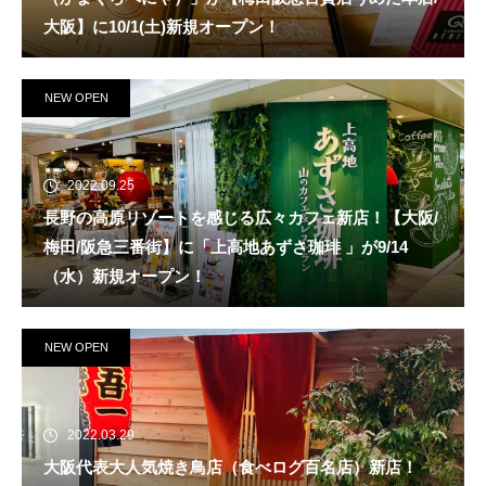
大阪】に10/1(土)新規オープン！
NEW OPEN
2022.09.25
長野の高原リゾートを感じる広々カフェ新店！【大阪/
梅田/阪急三番街】に「上高地あずさ珈琲 」が9/14
（水）新規オープン！
NEW OPEN
2022.03.29
大阪代表大人気焼き鳥店（食べログ百名店）新店！