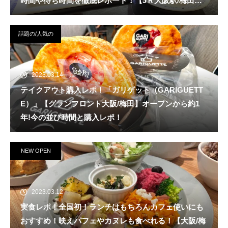
時間や待ち時間を徹底レポート！【JＲ大阪駅/梅田
駅】
話題の/人気の
2023.03.14
テイクアウト購入レポ！「ガリゲット（GARIGUETT
E）」【グランフロント大阪/梅田】オープンから約1
年!今の並び時間と購入レポ！
NEW OPEN
2023.03.12
実食レポ！全国初！ランチはもちろんカフェ使いにも
おすすめ！映えパフェやカヌレも食べれる！【大阪/梅