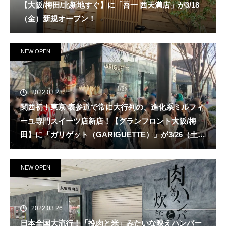
【大阪/梅田/北新地すぐ】に「吾一 西天満店」が3/18
（金）新規オープン！
NEW OPEN
2022.03.28
関西初！東京 表参道で常に大行列の、進化系ミルフィ
ーユ専門スイーツ店新店！【グランフロント大阪/梅
田】に「ガリゲット（GARIGUETTE）」が3/26（土）
新規オープン！
NEW OPEN
2022.03.26
日本全国大流行！「挽肉と米」みたいな映えハンバー