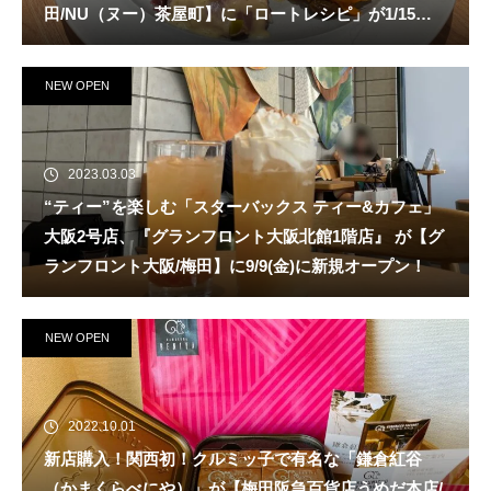
田/NU（ヌー）茶屋町】に「ロートレシピ」が1/15
（日）新規オープン！
NEW OPEN
2023.03.03
“ティー”を楽しむ「スターバックス ティー&カフェ」
大阪2号店、『グランフロント大阪北館1階店』 が【グ
ランフロント大阪/梅田】に9/9(金)に新規オープン！
NEW OPEN
2022.10.01
新店購入！関西初！クルミッ子で有名な「鎌倉紅谷
（かまくらべにや）」が【梅田阪急百貨店うめだ本店/