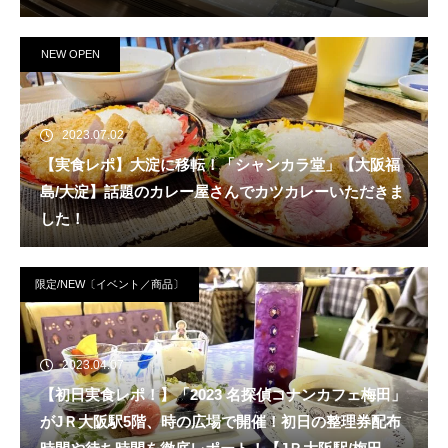
NEW OPEN
2023.07.02
【実食レポ】大淀に移転！「シャンカラ堂」【大阪福
島/大淀】話題のカレー屋さんでカツカレーいただきま
した！
限定/NEW〔イベント／商品〕
2023.04.07
【初日実食レポ！】「2023 名探偵コナンカフェ梅田」
がJＲ大阪駅5階、時の広場で開催！初日の整理券配布