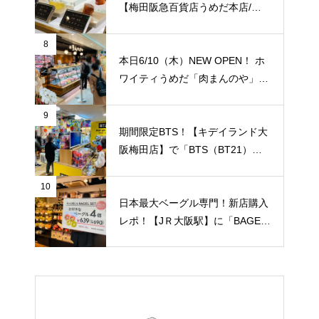
プビアガーデン」のビルです。1
【梅田阪急百貨店うめだ本店/大
人/4,158円。【JＲ大阪駅/梅田
阪】に「琥珀糖 Okada」が10/8
駅】
（金）新規オープン！
8
本日6/10（木）NEW OPEN！ ホ
ワイティうめだ「肉まんのや」が
オープンされていました！切り落
とし肉の専門店！純国産豚肉の薄
9
切り100g/75円！ 私が知る限り
期間限定BTS！【キデイランド大
地域最安値と思います！【JＲ大
阪梅田店】で「BTS（BT21）」
阪駅/梅田駅】
のポップアップショップ開催スタ
ート！
10
日本最大ベーグル専門！新店購入
レポ！【JＲ大阪駅】に「BAGEL
& BAGEL（ベーグル アンド ベー
グル）with CAPSULE COFFEE S
HOP」が1/7（金）新規オープ
ン！