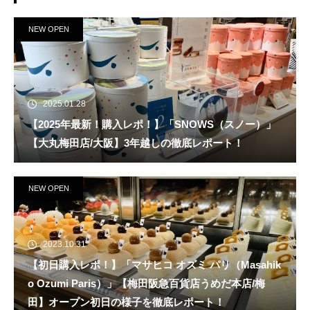
NEW OPEN
2025.01.28
【2025年最新！購入レポ！】「SNOWS（スノー）」
【大丸梅田店/大阪】3年越しの徹底レポート！
NEW OPEN
2023.10.31
【初日購入レポ！】「マサヒコ オズミ パリ（Masahik
o Ozumi Paris）」【梅田阪急百貨店うめだ本店/梅
田】オープン初日の様子を徹底レポート！