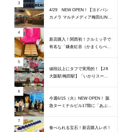
に便利！
3
4/29 NEW OPEN！【ヨドバシ
カメラ マルチメディア梅田/LINK
S UMEDA（リンクス梅田）】屋
上に超大型BBQ BEACH（バーベ
4
キュービーチ）がオープン！【J
新店購入！関西初！クルミッ子で
Ｒ大阪駅/梅田駅】
有名な「鎌倉紅谷（かまくらべに
や）」が【梅田阪急百貨店うめだ
本店/大阪】に10/1(土)新規オープ
5
ン！
値段以上にタフで実用的！【JＲ
大阪駅/梅田駅】「いかりスーパ
ーJＲ大阪店」のエコバッグをご
紹介致します！梅田福島エリアで
6
はここだけ！
今週6/15（火）NEW OPEN！ 阪
急ターミナルビル17階に「あぶり
や 阪急梅田店】がオープンされ
ていました！ 夜景を見ながら国
7
産牛焼肉食べ放題！ 「阪急トッ
食べられる宝石！新店購入レポ！