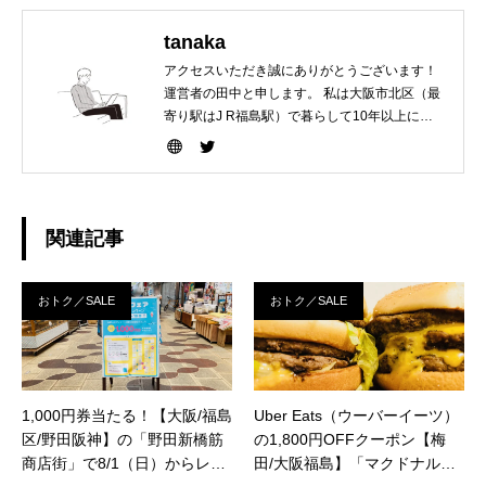
tanaka
アクセスいただき誠にありがとうございます！
運営者の田中と申します。 私は大阪市北区（最
寄り駅はJ R福島駅）で暮らして10年以上にな
ります。 梅田福島野田を生活商圏として行き来
しているのですが、未だに、あれ？こんなイベ
ントあったのか〜、とか、あれ？このお店めち
ゃくちゃおトクやったやん〜、などもっと早く
知っていれば・・・と思える情報が本当に沢山
関連記事
あります。 このサイトが私のように梅田福島野
田で生活する人にとってお役立ちになれば良い
なと思っています。どうぞ宜しくお願いしま
おトク／SALE
おトク／SALE
す！
1,000円券当たる！【大阪/福島
Uber Eats（ウーバーイーツ）
区/野田阪神】の「野田新橋筋
の1,800円OFFクーポン【梅
商店街」で8/1（日）からレシ
田/大阪福島】「マクドナル