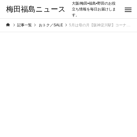
大阪/梅田•福島•野田のお役
梅田福島ニュース
立ち情報を毎日お届けしま
す。
記事一覧
おトク／SALE
5月は母の月【阪神淀川駅】コーナンPRO福島大開店でカーネーションが700円OFFとおトク！今からでも間に合います！