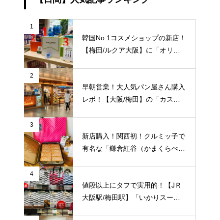
1
韓国No.1コスメショップの新店！
【梅田/ルクア大阪】に「オリー
ブヤング」常設店舗が8/27（金）
新規オープン！
2
早朝営業！大人気パン屋さん購入
レポ！【大阪/梅田】の「カスカ
ード 阪急三番街店」が日常使い
に便利！
3
新店購入！関西初！クルミッ子で
有名な「鎌倉紅谷（かまくらべに
や）」が【梅田阪急百貨店うめだ
本店/大阪】に10/1(土)新規オープ
4
ン！
値段以上にタフで実用的！【JＲ
大阪駅/梅田駅】「いかりスーパ
ーJＲ大阪店」のエコバッグをご