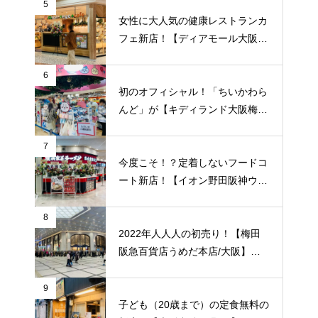
紹介致します！梅田福島エリアで
5
はここだけ！
女性に大人気の健康レストランカ
フェ新店！【ディアモール大阪/
梅田】に「ムシベジプラスカフェ
（musi-vege+cafe）」が12/10
6
（金）新規オープン！
初のオフィシャル！「ちいかわら
んど」が【キディランド大阪梅田
店】に8/7（土）新規オープン！
7
今度こそ！？定着しないフードコ
ート新店！【イオン野田阪神ウイ
ステ/福島区/大阪】に「横浜家系
ラーメン 光来家飯店」が3/24
8
（木）新規オープン！
2022年人人人の初売り！【梅田
阪急百貨店うめだ本店/大阪】で
「新年初売り」が1/2（日）より
開催！
9
子ども（20歳まで）の定食無料の