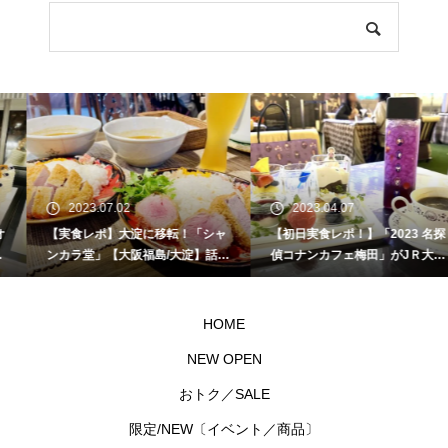
2023.07.02
2023.04.07
【実食レポ】大淀に移転！「シャ
【初日実食レポ！】「2023 名探
ンカラ堂」【大阪福島/大淀】話題
偵コナンカフェ梅田」がJＲ大阪
のカレー屋さんでカツカレーいた
駅5階、時の広場で開催！初日の
だきました！
整理券配布時間や待ち時間を徹底
レポート！【JＲ大阪駅/梅田駅】
HOME
NEW OPEN
おトク／SALE
限定/NEW〔イベント／商品〕