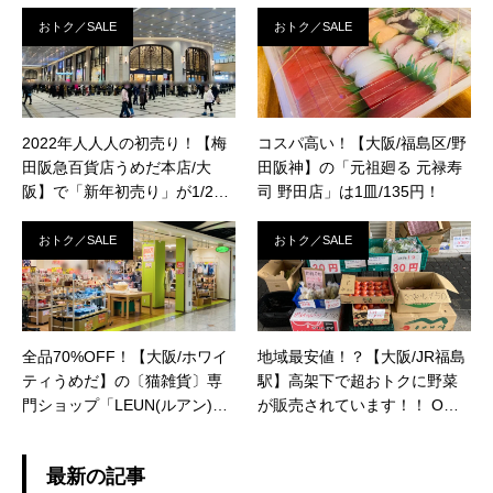
ートキャンペーン実施中！
ド」でサムライマックトリプ
ル肉厚ビーフVS倍ビックマッ
おトク／SALE
おトク／SALE
ク、夜限定メニューを食べ比
べ！
2022年人人人の初売り！【梅
コスパ高い！【大阪/福島区/野
田阪急百貨店うめだ本店/大
田阪神】の「元祖廻る 元禄寿
阪】で「新年初売り」が1/2
司 野田店」は1皿/135円！
（日）より開催！
おトク／SALE
おトク／SALE
全品70%OFF！【大阪/ホワイ
地域最安値！？【大阪/JR福島
ティうめだ】の〔猫雑貨〕専
駅】高架下で超おトクに野菜
門ショップ「LEUN(ルアン)茶
が販売されています！！ OＫ1
屋町店」で閉店セール実施
番街の「更科食堂」！ ほぼほ
中！※8/31（火）まで
ぼ全商品30円です！ 私のオス
最新の記事
スメはトマト1個30円です！