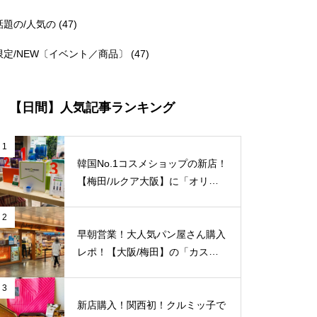
話題の/人気の
(47)
限定/NEW〔イベント／商品〕
(47)
【日間】人気記事ランキング
1
韓国No.1コスメショップの新店！
【梅田/ルクア大阪】に「オリー
ブヤング」常設店舗が8/27（金）
新規オープン！
2
早朝営業！大人気パン屋さん購入
レポ！【大阪/梅田】の「カスカ
ード 阪急三番街店」が日常使い
に便利！
3
新店購入！関西初！クルミッ子で