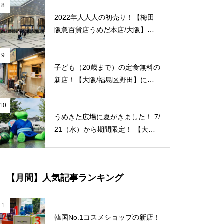
ラーメン 光来家飯店」が3/24
8
（木）新規オープン！
2022年人人人の初売り！【梅田
阪急百貨店うめだ本店/大阪】で
「新年初売り」が1/2（日）より
開催！
9
子ども（20歳まで）の定食無料の
新店！【大阪/福島区野田】に牡
蠣フライ専門店「結笑和（ゆに
わ）」が9/6（月）新規オープ
10
うめきた広場に夏がきました！ 7/
ン！
21（水）から期間限定！ 【大阪/
梅田/グランフロント大阪】水景
のクマ（テッド・イベール）に夏
の特別装飾が施されています！
【月間】人気記事ランキング
浴衣・団扇・スイカによる装飾、
夏本番ですね〜 ※8/31（火）ま
で ※最寄り JＲ大阪駅/梅田駅
1
韓国No.1コスメショップの新店！