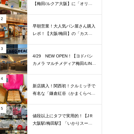
【梅田/ルクア大阪】に「オリー
ブヤング」常設店舗が8/27（金）
新規オープン！
2
早朝営業！大人気パン屋さん購入
レポ！【大阪/梅田】の「カスカ
ード 阪急三番街店」が日常使い
に便利！
3
4/29 NEW OPEN！【ヨドバシ
カメラ マルチメディア梅田/LINK
S UMEDA（リンクス梅田）】屋
上に超大型BBQ BEACH（バーベ
4
キュービーチ）がオープン！【J
新店購入！関西初！クルミッ子で
Ｒ大阪駅/梅田駅】
有名な「鎌倉紅谷（かまくらべに
や）」が【梅田阪急百貨店うめだ
本店/大阪】に10/1(土)新規オープ
5
ン！
値段以上にタフで実用的！【JＲ
大阪駅/梅田駅】「いかりスーパ
ーJＲ大阪店」のエコバッグをご