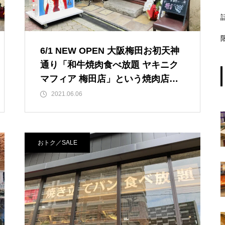
6/1 NEW OPEN 大阪梅田お初天神
通り「和牛焼肉食べ放題 ヤキニク
マフィア 梅田店」という焼肉店が
オープンされていました！ インパ
2021.06.06
クトのある店舗前置き看板が目印で
す！ 【JＲ大阪駅/梅田駅】
おトク／SALE