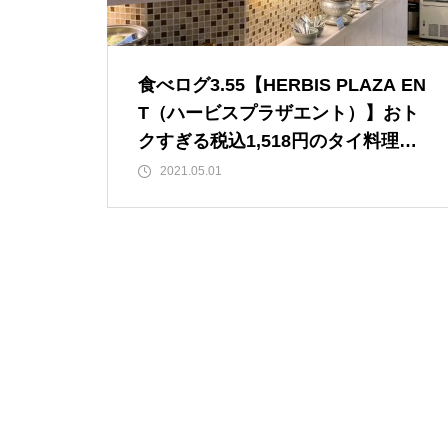
食べログ3.55【HERBIS PLAZA EN
T（ハービスプラザエント）】おト
クすぎる税込1,518円のタイ料理ビ
ュッフェ！KOHSAMUI BY CHEDI
2021.05.01
LUANG （コサムイ バイ チェディ
ルアン）【JＲ大阪駅/梅田駅】