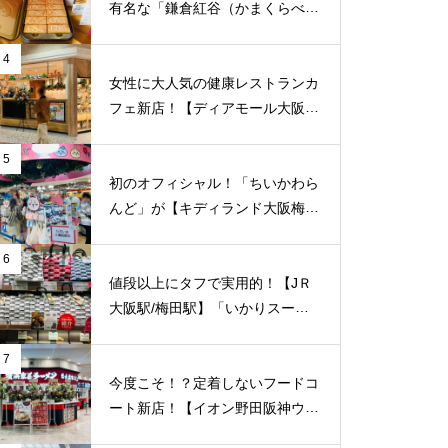
有名な「鎌倉紅谷（かまくらべに
や）」が【梅田阪急百貨店うめだ
本店/大阪】に10/1(土)新規オープ
4
ン！
女性に大人気の健康レストランカ
フェ新店！【ディアモール大阪/
梅田】に「ムシベジプラスカフェ
（musi-vege+cafe）」が12/10
5
（金）新規オープン！
初のオフィシャル！「ちいかわら
んど」が【キディランド大阪梅田
店】に8/7（土）新規オープン！
6
値段以上にタフで実用的！【JＲ
大阪駅/梅田駅】「いかりスーパ
ーJＲ大阪店」のエコバッグをご
紹介致します！梅田福島エリアで
7
はここだけ！
今度こそ！？定着しないフードコ
ート新店！【イオン野田阪神ウイ
ステ/福島区/大阪】に「横浜家系