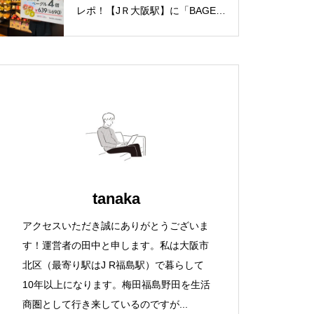
レポ！【JＲ大阪駅】に「BAGEL
& BAGEL（ベーグル アンド ベー
グル）with CAPSULE COFFEE S
HOP」が1/7（金）新規オープ
ン！
tanaka
アクセスいただき誠にありがとうございま
す！運営者の田中と申します。私は大阪市
北区（最寄り駅はJ R福島駅）で暮らして
10年以上になります。梅田福島野田を生活
商圏として行き来しているのですが...