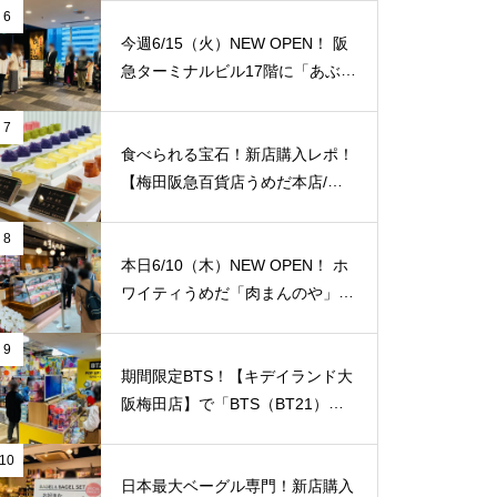
紹介致します！梅田福島エリアで
6
はここだけ！
今週6/15（火）NEW OPEN！ 阪
急ターミナルビル17階に「あぶり
や 阪急梅田店】がオープンされ
ていました！ 夜景を見ながら国
7
産牛焼肉食べ放題！ 「阪急トッ
食べられる宝石！新店購入レポ！
プビアガーデン」のビルです。1
【梅田阪急百貨店うめだ本店/大
人/4,158円。【JＲ大阪駅/梅田
阪】に「琥珀糖 Okada」が10/8
駅】
（金）新規オープン！
8
本日6/10（木）NEW OPEN！ ホ
ワイティうめだ「肉まんのや」が
オープンされていました！切り落
とし肉の専門店！純国産豚肉の薄
9
切り100g/75円！ 私が知る限り
期間限定BTS！【キデイランド大
地域最安値と思います！【JＲ大
阪梅田店】で「BTS（BT21）」
阪駅/梅田駅】
のポップアップショップ開催スタ
ート！
10
日本最大ベーグル専門！新店購入