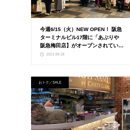
今週6/15（火）NEW OPEN！ 阪急
ターミナルビル17階に「あぶりや
阪急梅田店】がオープンされていま
した！ 夜景を見ながら国産牛焼肉
2021.06.18
食べ放題！ 「阪急トップビアガー
デン」のビルです。1人/4,158円。
【JＲ大阪駅/梅田駅】
おトク／SALE