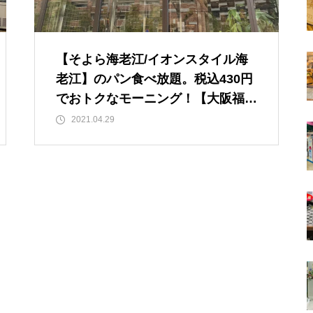
【そよら海老江/イオンスタイル海
老江】のパン食べ放題。税込430円
でおトクなモーニング！【大阪福
島/野田阪神駅/阪神野田駅】
2021.04.29