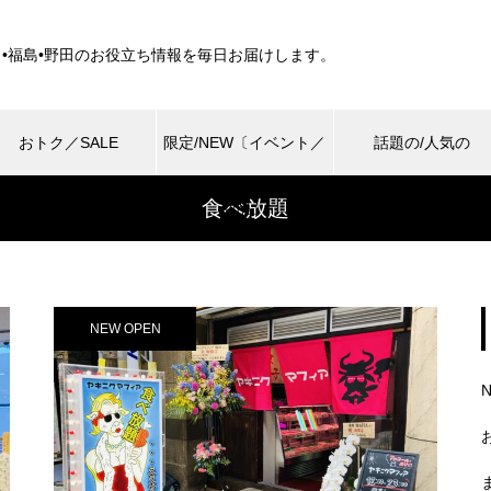
田•福島•野田のお役立ち情報を毎日お届けします。
おトク／SALE
限定/NEW〔イベント／
話題の/人気の
食べ放題
商品〕
NEW OPEN