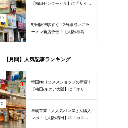
【梅田センタービル】に「サイゼ
リヤ 梅田センタービル」店がオ
ープン！ 梅田エリアでは5店舗目
10
野田阪神駅すぐ！2号線沿いにラ
のサイゼリア！ ※「アニメイト
ーメン新店予告！【大阪/福島区/
梅田」の入っているビルの地下一
海老江】に「麺屋 森実」が新規
階。【JＲ大阪駅/梅田駅】
オープン予定！
【月間】人気記事ランキング
1
韓国No.1コスメショップの新店！
【梅田/ルクア大阪】に「オリー
ブヤング」常設店舗が8/27（金）
新規オープン！
2
早朝営業！大人気パン屋さん購入
レポ！【大阪/梅田】の「カスカ
ード 阪急三番街店」が日常使い