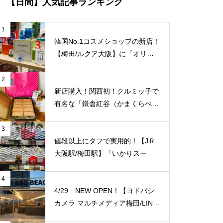
【日間】人気記事ランキング
1
韓国No.1コスメショップの新店！
【梅田/ルクア大阪】に「オリー
ブヤング」常設店舗が8/27（金）
新規オープン！
2
新店購入！関西初！クルミッ子で
有名な「鎌倉紅谷（かまくらべに
や）」が【梅田阪急百貨店うめだ
本店/大阪】に10/1(土)新規オープ
3
ン！
値段以上にタフで実用的！【JＲ
大阪駅/梅田駅】「いかりスーパ
ーJＲ大阪店」のエコバッグをご
紹介致します！梅田福島エリアで
4
はここだけ！
4/29 NEW OPEN！【ヨドバシ
カメラ マルチメディア梅田/LINK
S UMEDA（リンクス梅田）】屋