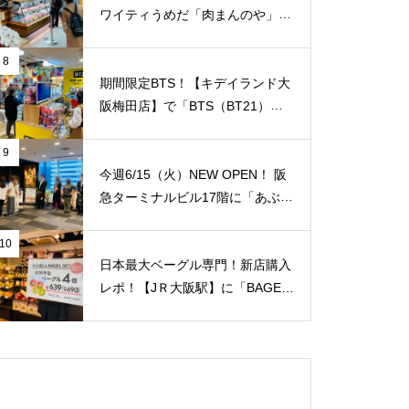
ワイティうめだ「肉まんのや」が
オープンされていました！切り落
とし肉の専門店！純国産豚肉の薄
8
切り100g/75円！ 私が知る限り
期間限定BTS！【キデイランド大
地域最安値と思います！【JＲ大
阪梅田店】で「BTS（BT21）」
阪駅/梅田駅】
のポップアップショップ開催スタ
ート！
9
今週6/15（火）NEW OPEN！ 阪
急ターミナルビル17階に「あぶり
や 阪急梅田店】がオープンされ
ていました！ 夜景を見ながら国
10
日本最大ベーグル専門！新店購入
産牛焼肉食べ放題！ 「阪急トッ
レポ！【JＲ大阪駅】に「BAGEL
プビアガーデン」のビルです。1
& BAGEL（ベーグル アンド ベー
人/4,158円。【JＲ大阪駅/梅田
グル）with CAPSULE COFFEE S
駅】
HOP」が1/7（金）新規オープ
ン！