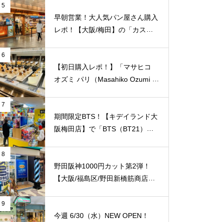
上に超大型BBQ BEACH（バーベ
5
キュービーチ）がオープン！【J
早朝営業！大人気パン屋さん購入
Ｒ大阪駅/梅田駅】
レポ！【大阪/梅田】の「カスカ
ード 阪急三番街店」が日常使い
に便利！
6
【初日購入レポ！】「マサヒコ
オズミ パリ（Masahiko Ozumi P
aris）」【梅田阪急百貨店うめだ
本店/梅田】オープン初日の様子
7
を徹底レポート！
期間限定BTS！【キデイランド大
阪梅田店】で「BTS（BT21）」
のポップアップショップ開催スタ
ート！
8
野田阪神1000円カット第2弾！
【大阪/福島区/野田新橋筋商店
街】の「ヘアーカット専門店 レ
ケンス」でおトクにカット！
9
今週 6/30（水）NEW OPEN！