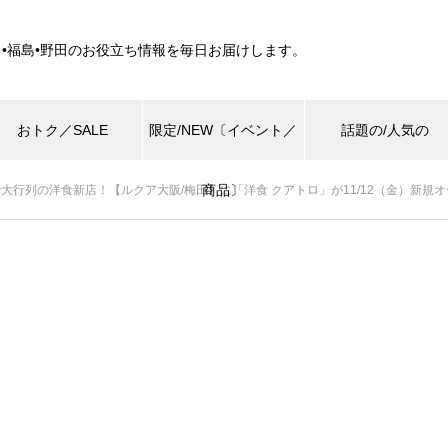
田•福島•野田のお役立ち情報を毎日お届けします。
おトク／SALE
限定/NEW〔イベント／
話題の/人気の
商品〕
大行列の洋食新店！【ルクア大阪/梅田】に「洋食 クアトロ」が11/12（金）新規