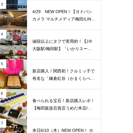
に便利！
3
4/29 NEW OPEN！【ヨドバシ
カメラ マルチメディア梅田/LINK
S UMEDA（リンクス梅田）】屋
上に超大型BBQ BEACH（バーベ
4
キュービーチ）がオープン！【J
値段以上にタフで実用的！【JＲ
Ｒ大阪駅/梅田駅】
大阪駅/梅田駅】「いかりスーパ
ーJＲ大阪店」のエコバッグをご
紹介致します！梅田福島エリアで
5
はここだけ！
新店購入！関西初！クルミッ子で
有名な「鎌倉紅谷（かまくらべに
や）」が【梅田阪急百貨店うめだ
本店/大阪】に10/1(土)新規オープ
6
ン！
食べられる宝石！新店購入レポ！
【梅田阪急百貨店うめだ本店/大
阪】に「琥珀糖 Okada」が10/8
（金）新規オープン！
7
本日6/10（木）NEW OPEN！ ホ