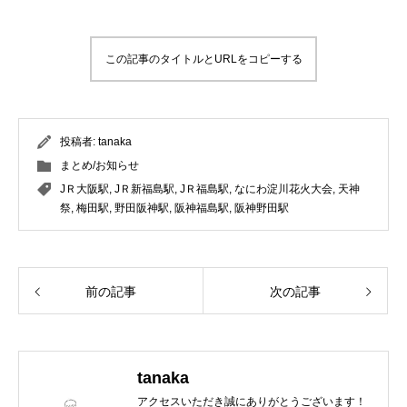
この記事のタイトルとURLをコピーする
投稿者:
tanaka
まとめ/お知らせ
JＲ大阪駅
,
JＲ新福島駅
,
JＲ福島駅
,
なにわ淀川花火大会
,
天神
祭
,
梅田駅
,
野田阪神駅
,
阪神福島駅
,
阪神野田駅
前の記事
次の記事
tanaka
アクセスいただき誠にありがとうございます！