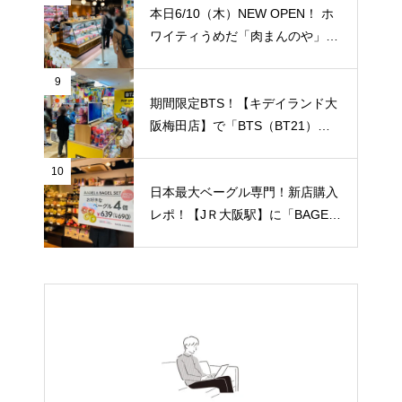
産牛焼肉食べ放題！ 「阪急トッ
本日6/10（木）NEW OPEN！ ホ
プビアガーデン」のビルです。1
ワイティうめだ「肉まんのや」が
人/4,158円。【JＲ大阪駅/梅田
オープンされていました！切り落
駅】
とし肉の専門店！純国産豚肉の薄
9
切り100g/75円！ 私が知る限り
期間限定BTS！【キデイランド大
地域最安値と思います！【JＲ大
阪梅田店】で「BTS（BT21）」
阪駅/梅田駅】
のポップアップショップ開催スタ
ート！
10
日本最大ベーグル専門！新店購入
レポ！【JＲ大阪駅】に「BAGEL
& BAGEL（ベーグル アンド ベー
グル）with CAPSULE COFFEE S
HOP」が1/7（金）新規オープ
ン！