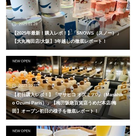
2025.01.28
【2025年最新！購入レポ！】「SNOWS（スノー）」
【大丸梅田店/大阪】3年越しの徹底レポート！
NEW OPEN
2023.10.31
【初日購入レポ！】「マサヒコ オズミ パリ（Masahik
o Ozumi Paris）」【梅田阪急百貨店うめだ本店/梅
田】オープン初日の様子を徹底レポート！
NEW OPEN