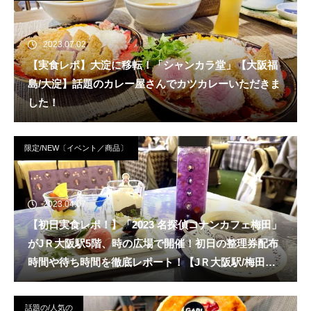
2023.07.02
【実食レポ】大淀に移転！「シャンカラ堂」【大阪福
島/大淀】話題のカレー屋さんでカツカレーいただきま
した！
限定/NEW〔イベント／商品〕
2023.04.07
【初日実食レポ！】「2023 名探偵コナンカフェ梅田」
がJＲ大阪駅5階、時の広場で開催！初日の整理券配布
時間や待ち時間を徹底レポート！【JＲ大阪駅/梅田
駅】
話題の/人気の