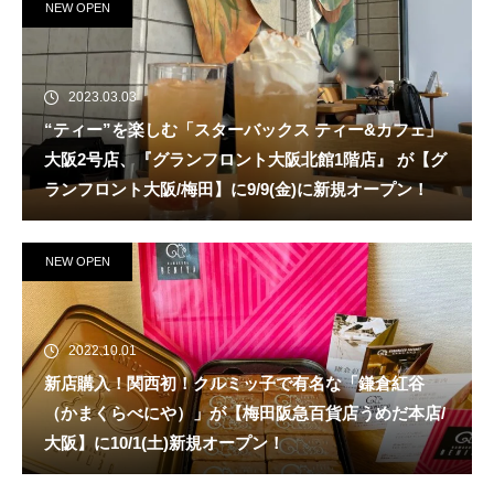
NEW OPEN
2023.03.03
“ティー”を楽しむ「スターバックス ティー&カフェ」
大阪2号店、『グランフロント大阪北館1階店』 が【グ
ランフロント大阪/梅田】に9/9(金)に新規オープン！
NEW OPEN
2022.10.01
新店購入！関西初！クルミッ子で有名な「鎌倉紅谷
（かまくらべにや）」が【梅田阪急百貨店うめだ本店/
大阪】に10/1(土)新規オープン！