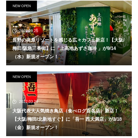
NEW OPEN
2022.09.25
長野の高原リゾートを感じる広々カフェ新店！【大阪/
梅田/阪急三番街】に「上高地あずさ珈琲 」が9/14
（水）新規オープン！
NEW OPEN
2022.03.29
大阪代表大人気焼き鳥店（食べログ百名店）新店！
【大阪/梅田/北新地すぐ】に「吾一 西天満店」が3/18
（金）新規オープン！