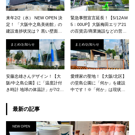
ーが描かれていました。※最
寄り JＲ大阪駅/梅田駅/北新地
来年2/2（水） NEW OPEN 決
緊急事態宣言延長！【5/12AＭ
駅
定！ 「大阪中之島美術館」の
5：00UP】大阪梅田エリア21
建設進捗状況は？ 黒い壁面にL
の百貨店/商業施設などの営業
型の窓は遠目からでもわかる
情報まとめました！【JＲ大阪
インパクト！ 「大阪市立科学
駅/梅田駅】
まとめ/お知らせ
まとめ/お知らせ
館」「ダイビル本館」へ続く
の歩行者デッキが完成間近で
した！ 【渡辺橋駅/肥後橋駅】
安藤忠雄さんデザイン！【大
愛煙家の聖地！【大阪/北区】
阪/中之島公園】に「温度計付
の堂島公園に「何か」を建設
き時計 地球の体温計」が7/26
中です！※「何か」は現状非
（月）新規設置！
公開とのこと。
最新の記事
NEW OPEN