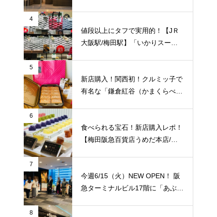
S UMEDA（リンクス梅田）】屋
上に超大型BBQ BEACH（バーベ
4
キュービーチ）がオープン！【J
値段以上にタフで実用的！【JＲ
Ｒ大阪駅/梅田駅】
大阪駅/梅田駅】「いかりスーパ
ーJＲ大阪店」のエコバッグをご
紹介致します！梅田福島エリアで
5
はここだけ！
新店購入！関西初！クルミッ子で
有名な「鎌倉紅谷（かまくらべに
や）」が【梅田阪急百貨店うめだ
本店/大阪】に10/1(土)新規オープ
6
ン！
食べられる宝石！新店購入レポ！
【梅田阪急百貨店うめだ本店/大
阪】に「琥珀糖 Okada」が10/8
（金）新規オープン！
7
今週6/15（火）NEW OPEN！ 阪
急ターミナルビル17階に「あぶり
や 阪急梅田店】がオープンされ
ていました！ 夜景を見ながら国
8