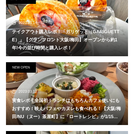
2023.03.14
テイクアウト購入レポ！「ガリゲット（GARIGUETT
E）」【グランフロント大阪/梅田】オープンから約1
年!今の並び時間と購入レポ！
NEW OPEN
2023.03.12
実食レポ！全国初！ランチはもちろんカフェ使いにも
おすすめ！映えパフェやカヌレも食べれる！【大阪/梅
田/NU（ヌー）茶屋町】に「ロートレシピ」が1/15
（日）新規オープン！