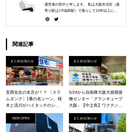
運営者の田中と申します。 私は大阪市北区（最
寄り駅はJ R福島駅）で暮らして10年以上にな
ります。 梅田福島野田を生活商圏として行き来
しているのですが、未だに、あれ？こんなイベ
ントあったのか〜、とか、あれ？このお店めち
ゃくちゃおトクやったやん〜、などもっと早く
知っていれば・・・と思える情報が本当に沢山
関連記事
あります。 このサイトが私のように梅田福島野
田で生活する人にとってお役立ちになれば良い
なと思っています。どうぞ宜しくお願いしま
まとめ/お知らせ
まとめ/お知らせ
す！
安西先生の名言が！？ 〔スラ
5/24から自衛隊大阪大規模接
ムダンク〕1番の名シーン、桜
種センター「グランキューブ
木と流川がハイタッチのシー
大阪」【中之島】ワクチン接
ンも！ 【大阪/梅田/大阪駅前第
種が開始されました。 場所
3ビル】「賃貸住宅サービス 大
は？電車/車/無料直行バスでの
NEW OPEN
まとめ/お知らせ
阪駅前店」のウィンドウに
行き方は？接種当日の流れ
〔スラムダンク〕湘北メンバ
は？まとめてみました！