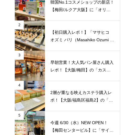
韓国No.1コスメショップの新店！
【梅田/ルクア大阪】に「オリー
ブヤング」常設店舗が8/27（金）
新規オープン！
2
【初日購入レポ！】「マサヒコ
オズミ パリ（Masahiko Ozumi P
aris）」【梅田阪急百貨店うめだ
本店/梅田】オープン初日の様子
3
を徹底レポート！
早朝営業！大人気パン屋さん購入
レポ！【大阪/梅田】の「カスカ
ード 阪急三番街店」が日常使い
に便利！
4
2層が重なる映えカステラ購入レ
ポ！【大阪/福島区福島2】の「か
すてら日季（にっき）」で1番2番
人気を手土産購入！
5
今週 6/30（水）NEW OPEN！
【梅田センタービル】に「サイゼ