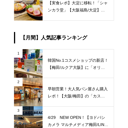
【実食レポ】大淀に移転！「シャ
ンカラ堂」【大阪福島/大淀】話
題のカレー屋さんでカツカレーい
ただきました！
【月間】人気記事ランキング
1
韓国No.1コスメショップの新店！
【梅田/ルクア大阪】に「オリー
ブヤング」常設店舗が8/27（金）
新規オープン！
2
早朝営業！大人気パン屋さん購入
レポ！【大阪/梅田】の「カスカ
ード 阪急三番街店」が日常使い
に便利！
3
4/29 NEW OPEN！【ヨドバシ
カメラ マルチメディア梅田/LINK