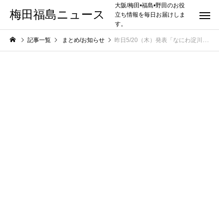
大阪/梅田•福島•野田のお役
梅田福島ニュース
立ち情報を毎日お届けしま
す。
記事一覧
まとめ/お知らせ
昨日5/20（木）発表「なにわ淀川花火大会」に続いて「天神祭奉納花火」も2021年度実施せず、の決定。感染者急増を受けて実施は困難と判断。【大阪市北区福島区】関連情報