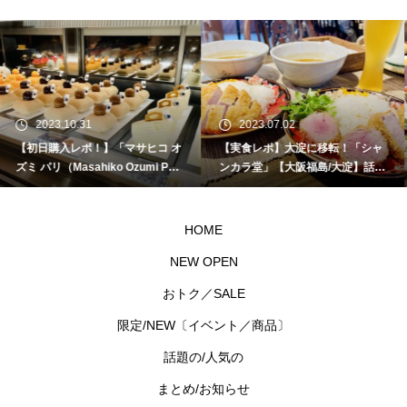
2023.07.02
2023.04.07
【実食レポ】大淀に移転！「シャ
【初日実食レポ！】「2023 名探
ンカラ堂」【大阪福島/大淀】話題
偵コナンカフェ梅田」がJＲ大阪
のカレー屋さんでカツカレーいた
駅5階、時の広場で開催！初日の
だきました！
整理券配布時間や待ち時間を徹底
レポート！【JＲ大阪駅/梅田駅】
HOME
NEW OPEN
おトク／SALE
限定/NEW〔イベント／商品〕
話題の/人気の
まとめ/お知らせ