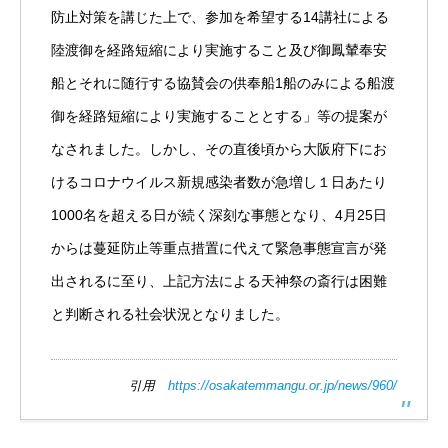
防止対策を講じた上で、参加を希望する14講社による
陸渡御を経路短縮により実施すること及び御鳳輦奉安
船とそれに随行する協賛会の供奉船1船のみによる船渡
御を経路短縮により実施することとする」等の提案が
なされました。しかし、その直後頃から大阪府下にお
けるコロナウイルス新規感染者数が急増し１日あたり
1000名を超える日が続く深刻な事態となり、4月25日
からは蔓延防止等重点措置に代えて緊急事態宣言が発
出されるに至り、上記方法による天神祭の斎行は困難
と判断される社会状況となりました。
引用
https://osakatemmangu.or.jp/news/960/