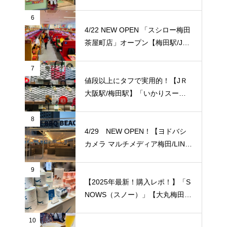
リヤ 梅田センタービル」店がオ
ープン！ 梅田エリアでは5店舗目
6
のサイゼリア！ ※「アニメイト
4/22 NEW OPEN 「スシロー梅田
梅田」の入っているビルの地下一
茶屋町店」オープン【梅田駅/JＲ
階。【JＲ大阪駅/梅田駅】
大阪駅】話題通り完全非接触型店
でした！現在のキャンペーンは、
7
スシロー創業祭「あっぱれ、日
値段以上にタフで実用的！【JＲ
本！超すし祭」第一弾が5/30(日)
大阪駅/梅田駅】「いかりスーパ
まで開催されています！
ーJＲ大阪店」のエコバッグをご
紹介致します！梅田福島エリアで
8
はここだけ！
4/29 NEW OPEN！【ヨドバシ
カメラ マルチメディア梅田/LINK
S UMEDA（リンクス梅田）】屋
上に超大型BBQ BEACH（バーベ
9
キュービーチ）がオープン！【J
【2025年最新！購入レポ！】「S
Ｒ大阪駅/梅田駅】
NOWS（スノー）」【大丸梅田
店/大阪】3年越しの徹底レポー
ト！
10