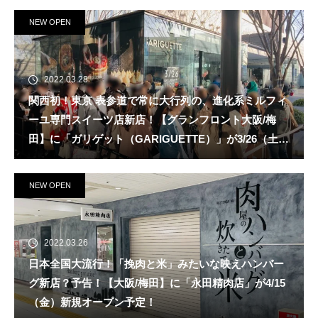
NEW OPEN
2022.03.28
関西初！東京 表参道で常に大行列の、進化系ミルフィ
ーユ専門スイーツ店新店！【グランフロント大阪/梅
田】に「ガリゲット（GARIGUETTE）」が3/26（土）
新規オープン！
NEW OPEN
2022.03.26
日本全国大流行！「挽肉と米」みたいな映えハンバー
グ新店？予告！【大阪/梅田】に「永田精肉店」が4/15
（金）新規オープン予定！